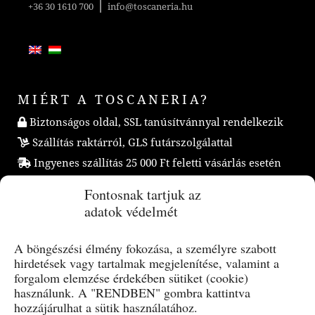
|
+36 30 1610 700
info@toscaneria.hu
MIÉRT A TOSCANERIA?
Biztonságos oldal, SSL tanúsítvánnyal rendelkezik
Szállítás raktárról, GLS futárszolgálattal
Ingyenes szállítás 25 000 Ft feletti vásárlás esetén
Vásárlás regisztráció nélkül
Fontosnak tartjuk az
adatok védelmét
ONLINE ELÁLLÁS
A böngészési élmény fokozása, a személyre szabott
hirdetések vagy tartalmak megjelenítése, valamint a
forgalom elemzése érdekében sütiket (cookie)
KAPCSOLAT
használunk. A "RENDBEN" gombra kattintva
hozzájárulhat a sütik használatához.
Toscaneria Kft.