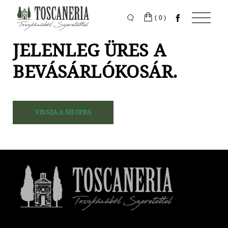
Skip
to
the
(0)
content
JELENLEG ÜRES A
BEVÁSÁRLÓKOSÁR.
VISSZA A SHOPBA