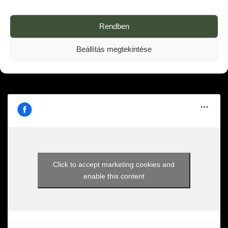
Cégjegyzékszám:
13-09-197931
Rendben
Adószám: 26647830-2-13
info@toscaneria.hu
Beállítás megtekintése
+36 30 1610 700
Click to accept marketing cookies and
enable this content