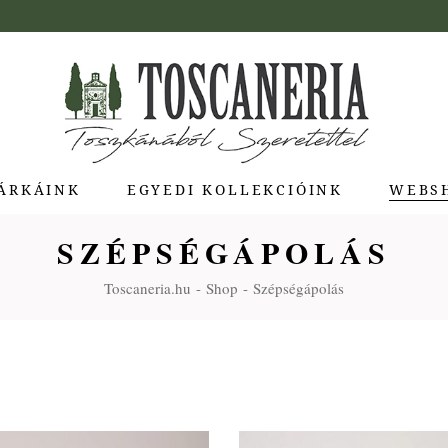
ÁRKÁINK
EGYEDI KOLLEKCIÓINK
WEBS
SZÉPSÉGÁPOLÁS
ua di Bolgheri
Toscaneria.hu
Shop
Szépségápolás
giotti Pienza
atti
a Toscana
Molina
e Stagioni