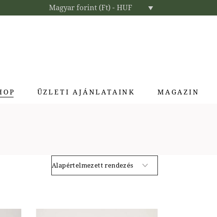
Magyar forint (Ft) - HUF
HOP
ÜZLETI AJÁNLATAINK
MAGAZIN
Enteriőr parfümök
Exkluzív ajándékok
Szállodai kozmetikumok
Textíliák lakberendezőknek