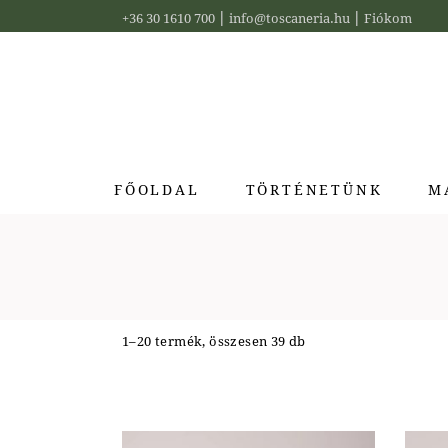
Skip
|
|
to
+36 30 1610 700
info@toscaneria.hu
Fiókom
the
content
FŐOLDAL
TÖRTÉNETÜNK
M
Acq
Bia
Bus
1–20 termék, összesen 39 db
Ide
La 
Pur