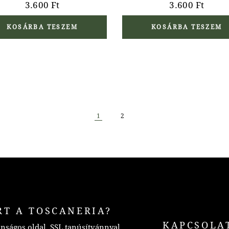
3.600
Ft
3.600
Ft
KOSÁRBA TESZEM
KOSÁRBA TESZEM
1
2
RT A TOSCANERIA?
KAPCSOLA
nságos oldal, SSL tanúsítvánnyal