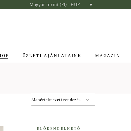
Magyar forint (Ft) - HUF
HOP
ÜZLETI AJÁNLATAINK
MAGAZIN
Enteriőr parfümök
Exkluzív ajándékok
Szállodai kozmetikumok
Textíliák lakberendezőknek
ELŐRENDELHETŐ