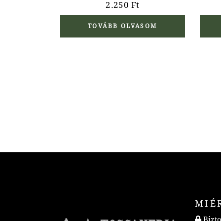
2.250
Ft
TOVÁBB OLVASOM
MIÉ
Bizto