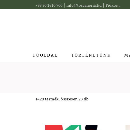
Skip
|
|
to
+36 30 1610 700
info@toscaneria.hu
Fiókom
the
content
FŐOLDAL
TÖRTÉNETÜNK
M
Acq
Bia
Bus
1–20 termék, összesen 23 db
Ide
La 
Pur