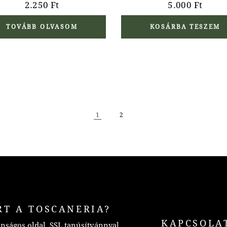
2.250
Ft
5.000
Ft
TOVÁBB OLVASOM
KOSÁRBA TESZEM
1
2
RT A TOSCANERIA?
KAPCSOLA
nságos oldal, SSL tanúsítvánnyal