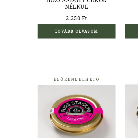
HOZZÁADOTT CUKOR
NÉLKÜL
2.250
Ft
TOVÁBB OLVASOM
ELŐRENDELHETŐ