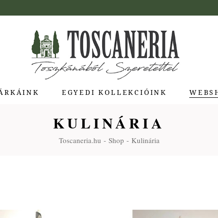
ÁRKÁINK
EGYEDI KOLLEKCIÓINK
WEBS
KULINÁRIA
ua di Bolgheri
Toscaneria.hu
Shop
Kulinária
giotti Pienza
atti
a Toscana
Molina
e Stagioni