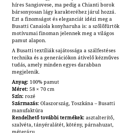
híres Sangiovese, ma pedig a Chianti borok
bársonyosan lágy karakteréhez járul hozzá.
Ezt a finomságot és eleganciát idézi meg a
Busatti Canaiola konyharuha is: a szőlőfürtök
motívumai finoman jelennek meg a világos
pamut alapon.
A Busatti textíliák sajátossága a szálfestéses
technika és a generációkon átívelő kézműves
tudás, amely minden egyes darabban
megjelenik.
Anyag:
100% pamut
Méret:
58 × 70 cm
Szín:
rozé
Származás:
Olaszország, Toszkána – Busatti
manufaktúra
Rendelhető további termékek:
asztalterítő,
szalvéta, tányéralátét, kötény, párnahuzat,
méteráru