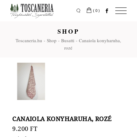
Skip
to
the
(0)
content
SHOP
Toscaneria.hu
Shop
Busatti
Canaiola konyharuha,
rozé
CANAIOLA KONYHARUHA, ROZÉ
9.200
FT