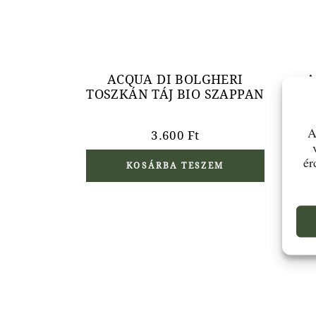
ACQUA DI BOLGHERI
A
TOSZKÁN TÁJ BIO SZAPPAN
KA
A
3.600
Ft
ér
KOSÁRBA TESZEM