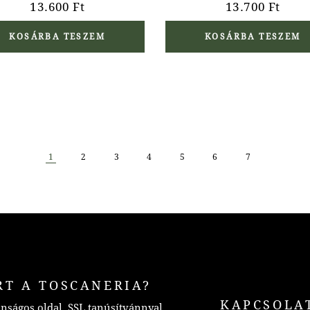
13.600
Ft
13.700
Ft
KOSÁRBA TESZEM
KOSÁRBA TESZEM
1
2
3
4
5
6
7
RT A TOSCANERIA?
KAPCSOLA
nságos oldal, SSL tanúsítvánnyal