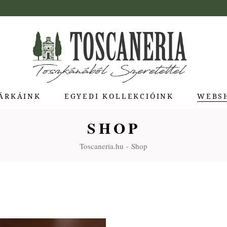
ÁRKÁINK
EGYEDI KOLLEKCIÓINK
WEBS
SHOP
ua di Bolgheri
Toscaneria.hu
Shop
giotti Pienza
atti
a Toscana
Molina
e Stagioni