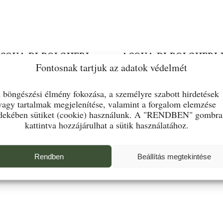
CQUA DI BOLGHERI
ACQUA DI BOLGHERI 
Fontosnak tartjuk az adatok védelmét
MÉLIA BIO SZAPPAN
SZÉL BIO SZAPPA
 böngészési élmény fokozása, a személyre szabott hirdetések
3.600
Ft
3.600
Ft
vagy tartalmak megjelenítése, valamint a forgalom elemzése
dekében sütiket (cookie) használunk. A "RENDBEN" gombra
KOSÁRBA TESZEM
KOSÁRBA TESZEM
kattintva hozzájárulhat a sütik használatához.
Rendben
Beállítás megtekintése