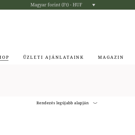
Magyar forint (Ft) - HUF
HOP
ÜZLETI AJÁNLATAINK
MAGAZIN
Enteriőr parfümök
Exkluzív ajándékok
Szállodai kozmetikumok
Rendezés legújabb alapján
Textíliák lakberendezőknek