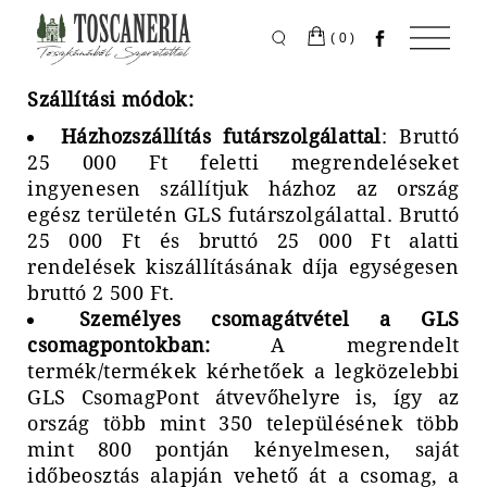
Skip
to
the
(0)
content
Szállítási módok:
Házhozszállítás futárszolgálattal
: Bruttó
25 000 Ft feletti megrendeléseket
ingyenesen szállítjuk házhoz az ország
egész területén GLS futárszolgálattal. Bruttó
25 000 Ft és bruttó 25 000 Ft alatti
rendelések kiszállításának díja egységesen
bruttó 2 500 Ft.
Személyes csomagátvétel a GLS
csomagpontokban:
A megrendelt
termék/termékek kérhetőek a legközelebbi
GLS CsomagPont átvevőhelyre is, így az
ország több mint 350 településének több
mint 800 pontján kényelmesen, saját
időbeosztás alapján vehető át a csomag, a