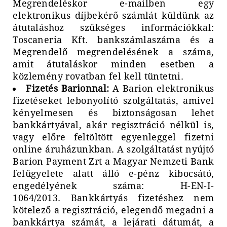
Megrendeléskor e-mailben egy
elektronikus díjbekérő számlát küldünk az
átutaláshoz szükséges információkkal:
Toscaneria Kft. bankszámlaszáma és a
Megrendelő megrendelésének a száma,
amit átutaláskor minden esetben a
közlemény rovatban fel kell tüntetni.
Fizetés Barionnal:
A Barion elektronikus
fizetéseket lebonyolító szolgáltatás, amivel
kényelmesen és biztonságosan lehet
bankkártyával, akár regisztráció nélkül is,
vagy előre feltöltött egyenleggel fizetni
online áruházunkban. A szolgáltatást nyújtó
Barion Payment Zrt a Magyar Nemzeti Bank
felügyelete alatt álló e-pénz kibocsátó,
engedélyének száma: H-EN-I-
1064/2013. Bankkártyás fizetéshez nem
kötelező a regisztráció, elegendő megadni a
bankkártya számát, a lejárati dátumát, a