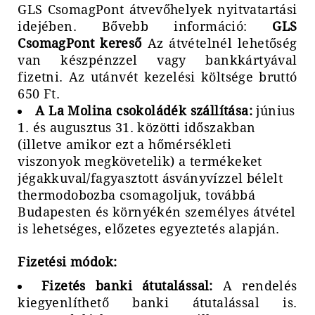
GLS CsomagPont átvevőhelyek nyitvatartási
idejében. Bővebb információ:
GLS
CsomagPont kereső
Az átvételnél lehetőség
van készpénzzel vagy bankkártyával
fizetni. Az utánvét kezelési költsége bruttó
650 Ft.
A La Molina csokoládék szállítása:
június
1. és augusztus 31. közötti időszakban
(illetve amikor ezt a hőmérsékleti
viszonyok megkövetelik) a termékeket
jégakkuval/fagyasztott ásványvízzel bélelt
thermodobozba csomagoljuk, továbbá
Budapesten és környékén személyes átvétel
is lehetséges, előzetes egyeztetés alapján.
Fizetési módok:
Fizetés banki átutalással:
A rendelés
kiegyenlíthető banki átutalással is.