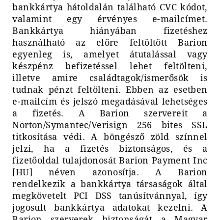
bankkártya hátoldalán található CVC kódot,
valamint egy érvényes e-mailcímet.
Bankkártya hiányában fizetéshez
használható az előre feltöltött Barion
egyenleg is, amelyet átutalással vagy
készpénz befizetéssel lehet feltölteni,
illetve amire családtagok/ismerősök is
tudnak pénzt feltölteni. Ebben az esetben
e-mailcím és jelszó megadásával lehetséges
a fizetés. A Barion szervereit a
Norton/Symantec/Verisign 256 bites SSL
titkosítása védi. A böngésző zöld színnel
jelzi, ha a fizetés biztonságos, és a
fizetőoldal tulajdonosát Barion Payment Inc
[HU] néven azonosítja. A Barion
rendelkezik a bankkártya társaságok által
megkövetelt PCI DSS tanúsítvánnyal, így
jogosult bankkártya adatokat kezelni. A
Barion szerverek biztonságát a Magyar