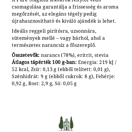
csomagolása garantálja a frissesség és aroma
megőrzését, az elegáns tégely pedig
újrahasznosítható és kiváló ajándék is lehet.
Ideális reggeli pirítósra, uzsonnára,
sütemények mellé – vagy bárhol, ahol a
természetes narancsíz a főszereplő.
Összetevők:
narancs (78%), eritrit, stevia
Átlagos tápérték 100 g-ban:
Energia: 219 kJ /
52 kcal, Zsír: 0,13 g (ebből telített: 0,01 g),
Szénhidrát: 9 g (ebből cukrok: 8 g), Fehérje:
0,92 g, Rost: 2,9 g, Só: 0,05 g