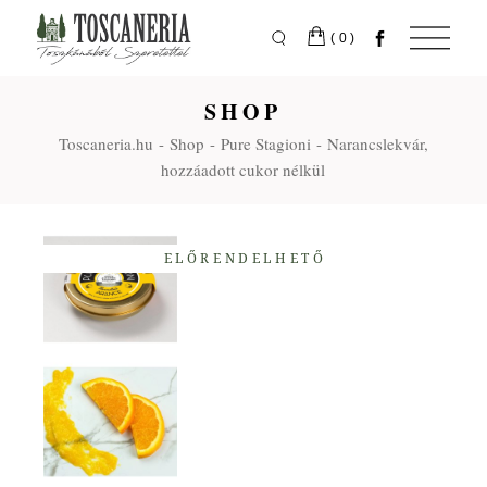
Skip
to
the
(0)
content
SHOP
Toscaneria.hu
Shop
Pure Stagioni
Narancslekvár,
hozzáadott cukor nélkül
ELŐRENDELHETŐ