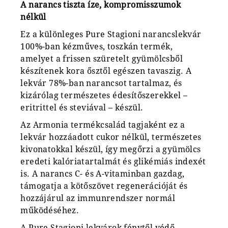
A narancs tiszta íze, kompromisszumok
nélkül
Ez a különleges Pure Stagioni narancslekvár
100%-ban kézműves, toszkán termék,
amelyet a frissen szüretelt gyümölcsből
készítenek kora ősztől egészen tavaszig. A
lekvár 78%-ban narancsot tartalmaz, és
kizárólag természetes édesítőszerekkel –
eritrittel és steviával – készül.
Az Armonia termékcsalád tagjaként ez a
lekvár hozzáadott cukor nélkül, természetes
kivonatokkal készül, így megőrzi a gyümölcs
eredeti kalóriatartalmát és glikémiás indexét
is. A narancs C- és A-vitaminban gazdag,
támogatja a kötőszövet regenerációját és
hozzájárul az immunrendszer normál
működéséhez.
A Pure Stagioni lekvárok fénytől védő