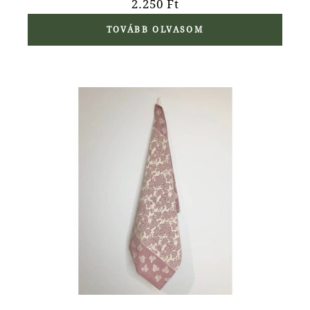
2.250
Ft
TOVÁBB OLVASOM