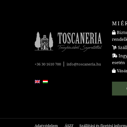
MIÉ
Bizto
rendel
Száll
Ingye
esetén
|
+36 30 1610 700
info@toscaneria.hu
Vásár
Adatvédelem
ÁSZF
Szállítási és fizetési infor