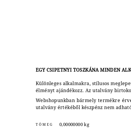
EGY CSIPETNYI TOSZKÁNA MINDEN A
Különleges alkalmakra, stílusos meglepe
élményt ajándékozz. Az utalvány birtoko
Webshopunkban bármely termékre érvény
utalvány értékéből készpénz nem adható
0,00000000 kg
TÖMEG