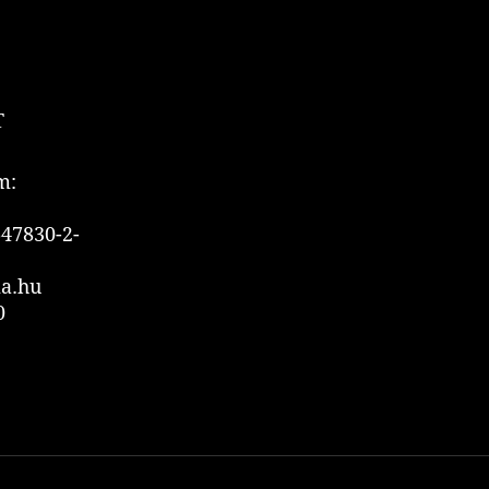
T
m:
47830-2-
ia.hu
0