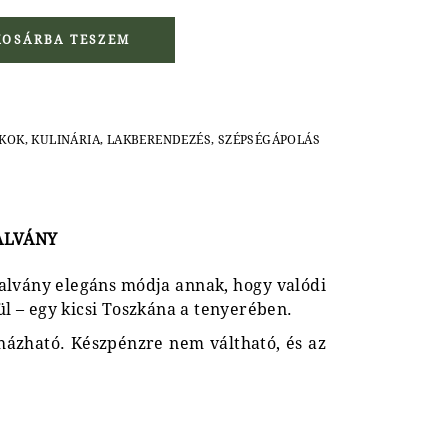
quantity
KOSÁRBA TESZEM
ÉKOK
,
KULINÁRIA
,
LAKBERENDEZÉS
,
SZÉPSÉGÁPOLÁS
ALVÁNY
talvány elegáns módja annak, hogy valódi
l – egy kicsi Toszkána a tenyerében.
ázható. Készpénzre nem váltható, és az