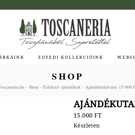
ÁRKÁINK
EGYEDI KOLLEKCIÓINK
WEBS
SHOP
ua di Bolgheri
Toscaneria.hu
Shop
Exkluzív ajándékok
Ajándékutalvány 15 000 F
giotti Pienza
atti
AJÁNDÉKUTAL
a Toscana
Molina
15.000
FT
e Stagioni
Készleten