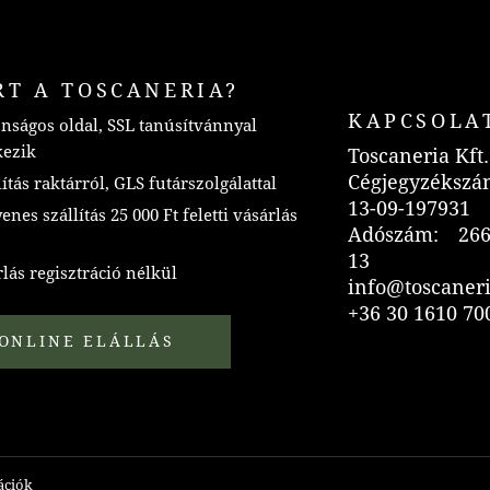
RT A TOSCANERIA?
KAPCSOLA
nságos oldal, SSL tanúsítvánnyal
kezik
Toscaneria Kft.
Cégjegyzékszá
ítás raktárról, GLS futárszolgálattal
13-09-197931
nes szállítás 25 000 Ft feletti vásárlás
Adószám: 266
13
lás regisztráció nélkül
info@toscaner
+36 30 1610 70
ONLINE ELÁLLÁS
mációk