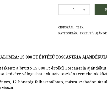
Ajándékutalvány 15 000 Ft 
-
+
CIKKSZÁM:
T15K
KATEGÓRIÁK:
EXKLUZÍV AJÁND
LKALOMRA
:
15 000 FT ÉRTÉKŰ TOSCANERIA AJÁNDÉKUT
tésként: a bruttó 15 000 Ft értékű Toscaneria ajándéku
sa kedvére válogathat exkluzív toszkán termékeink közü
es, 12 hónapig felhasználható, másra szabadon átruh
 vissza.