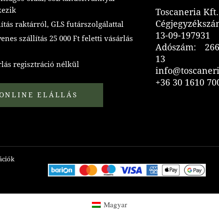
kezik
Toscaneria Kft.
Cégjegyzékszá
ítás raktárról, GLS futárszolgálattal
13-09-197931
nes szállítás 25 000 Ft feletti vásárlás
Adószám: 266
13
lás regisztráció nélkül
info@toscaner
+36 30 1610 70
ONLINE ELÁLLÁS
mációk
Magyar