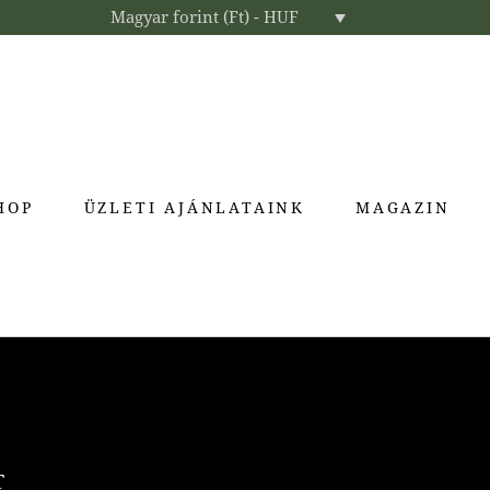
Magyar forint (Ft) - HUF
HOP
ÜZLETI AJÁNLATAINK
MAGAZIN
Enteriőr parfümök
Exkluzív ajándékok
Szállodai kozmetikumok
Textíliák lakberendezőknek
T