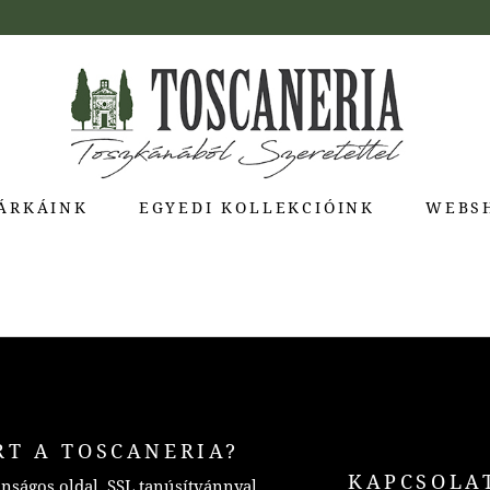
ÁRKÁINK
EGYEDI KOLLEKCIÓINK
WEBS
ua di Bolgheri
giotti Pienza
atti
a Toscana
Molina
e Stagioni
RT A TOSCANERIA?
KAPCSOLA
nságos oldal, SSL tanúsítvánnyal