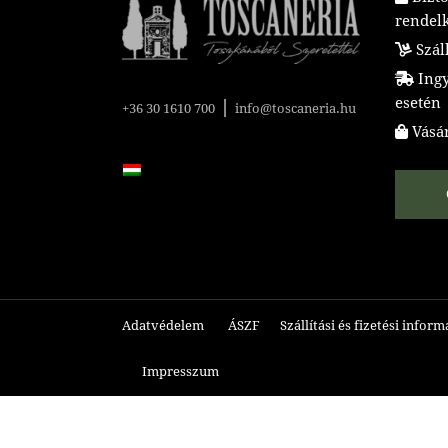
rendel
Száll
Ingye
esetén
|
+36 30 1610 700
info@toscaneria.hu
Vásár
Adatvédelem
ÁSZF
Szállítási és fizetési infor
Impresszum