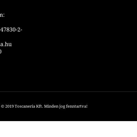
m:
47830-2-
ia.hu
0
© 2019 Toscaneria Kft.
Minden jog fenntartva!