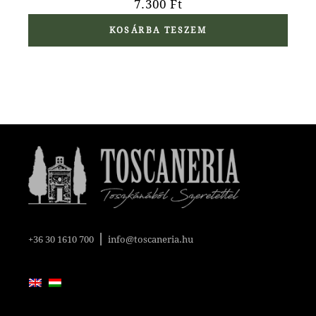
7.300
Ft
KOSÁRBA TESZEM
|
+36 30 1610 700
info@toscaneria.hu