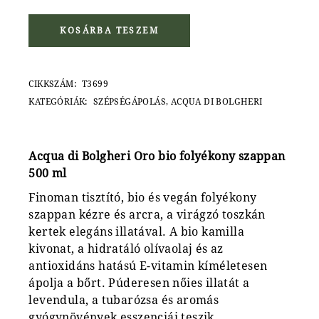
KOSÁRBA TESZEM
CIKKSZÁM:
T3699
KATEGÓRIÁK:
SZÉPSÉGÁPOLÁS
,
ACQUA DI BOLGHERI
Acqua di Bolgheri Oro bio folyékony szappan
500 ml
Finoman tisztító, bio és vegán folyékony
szappan kézre és arcra, a virágzó toszkán
kertek elegáns illatával. A bio kamilla
kivonat, a hidratáló olívaolaj és az
antioxidáns hatású E-vitamin kíméletesen
ápolja a bőrt. Púderesen nőies illatát a
levendula, a tubarózsa és aromás
gyógynövények esszenciái teszik