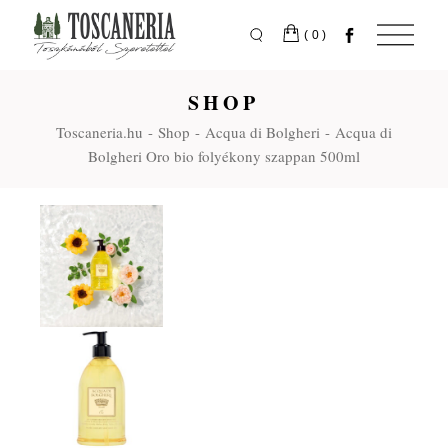
Skip
to
the
(0)
content
SHOP
Toscaneria.hu
Shop
Acqua di Bolgheri
Acqua di
Bolgheri Oro bio folyékony szappan 500ml