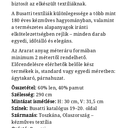
biztosít az elkészült textíliáknak.
A Busatti textíliák különlegessége a több mint
180 éves kézműves hagyományban, valamint
a természetes alapanyagok iránti
elkötelezettségben rejlik – minden darab
egyedi, időtálló és elegáns.
Az Ararat anyag méteráru formában
minimum 2 métertől rendelhető.
Előrendelésre elérhetők belőle kész
termékek is, standard vagy egyedi méretben:
ágytakaró, párnahuzat.
Összetétel:
60% len, 40% pamut
Szélesség:
290 cm
Mintázat ismétlése:
H: 30 cm, V: 31,5 cm
Színek:
Busatti katalógus 19–20. oldal
Származás:
Toszkána, Olaszország –
kézműves textília