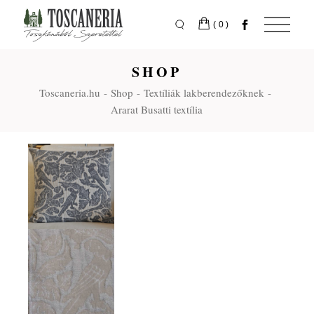
Skip
to
the
(0)
content
SHOP
Toscaneria.hu
Shop
Textíliák lakberendezőknek
Ararat Busatti textília