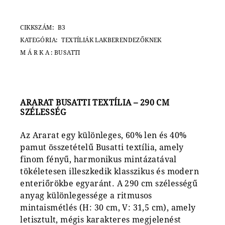
CIKKSZÁM:
B3
KATEGÓRIA:
TEXTÍLIÁK LAKBERENDEZŐKNEK
MÁRKA:
BUSATTI
ARARAT BUSATTI TEXTÍLIA – 290 CM
SZÉLESSÉG
Az Ararat egy különleges, 60% len és 40%
pamut összetételű Busatti textília, amely
finom fényű, harmonikus mintázatával
tökéletesen illeszkedik klasszikus és modern
enteriőrökbe egyaránt. A 290 cm szélességű
anyag különlegessége a ritmusos
mintaismétlés (H: 30 cm, V: 31,5 cm), amely
letisztult, mégis karakteres megjelenést