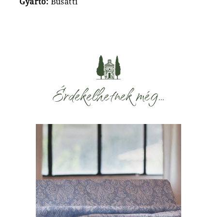
Gyártó:
Busatti
Érdekelhetnek még…