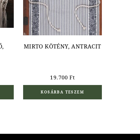
Ő,
MIRTO KÖTÉNY, ANTRACIT
19.700
Ft
KOSÁRBA TESZEM