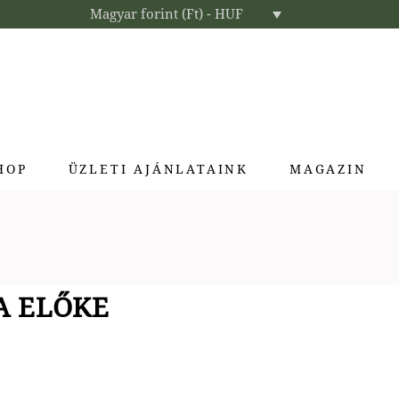
Magyar forint (Ft) - HUF
HOP
ÜZLETI AJÁNLATAINK
MAGAZIN
Enteriőr parfümök
Exkluzív ajándékok
Szállodai kozmetikumok
A ELŐKE
Textíliák lakberendezőknek