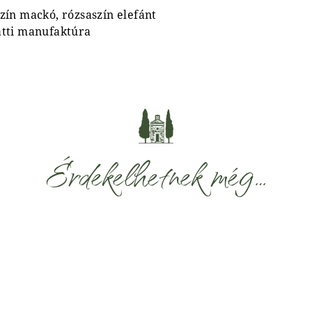
zín mackó, rózsaszín elefánt
atti manufaktúra
Érdekelhetnek még…