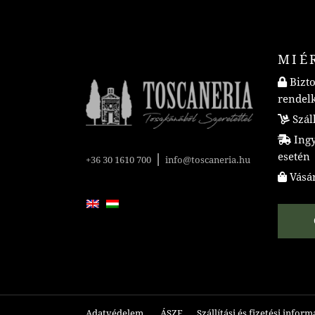
MIÉ
Bizto
rendel
Száll
Ingye
esetén
|
+36 30 1610 700
info@toscaneria.hu
Vásár
Adatvédelem
ÁSZF
Szállítási és fizetési infor