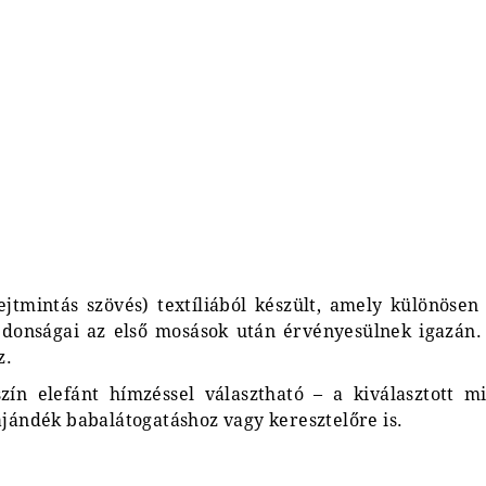
jtmintás szövés) textíliából készült, amely különöse
ajdonságai az első mosások után érvényesülnek igazán
z.
ín elefánt hímzéssel választható – a kiválasztott 
ajándék babalátogatáshoz vagy keresztelőre is.