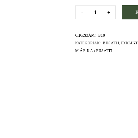
Busatti baba előke quantit
-
+
CIKKSZÁM:
B10
KATEGÓRIÁK:
BUSATTI
,
EXKLUZÍ
MÁRKA:
BUSATTI