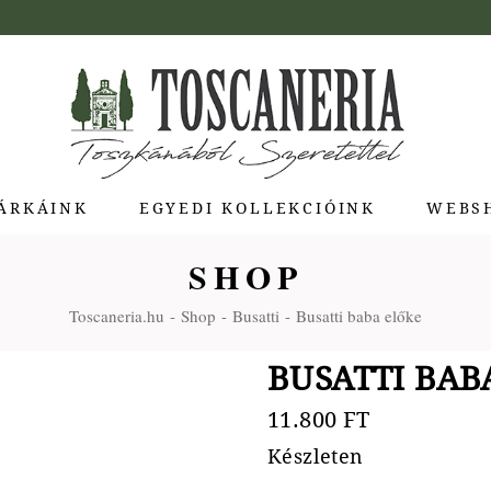
ÁRKÁINK
EGYEDI KOLLEKCIÓINK
WEBS
SHOP
ua di Bolgheri
Toscaneria.hu
Shop
Busatti
Busatti baba előke
giotti Pienza
atti
BUSATTI BAB
a Toscana
Molina
11.800
FT
e Stagioni
Készleten