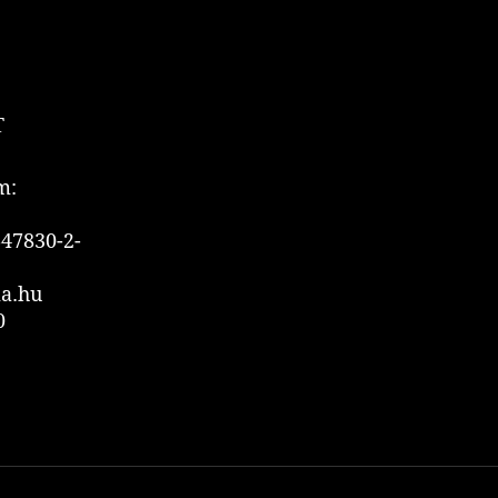
T
m:
47830-2-
ia.hu
0