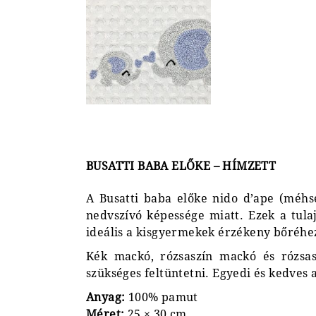
BUSATTI BABA ELŐKE – HÍMZETT
A Busatti baba előke nido d’ape (méhse
nedvszívó képessége miatt. Ezek a tul
ideális a kisgyermekek érzékeny bőréhe
Kék mackó, rózsaszín mackó és rózsasz
szükséges feltüntetni. Egyedi és kedves 
Anyag:
100% pamut
Méret:
25 × 30 cm