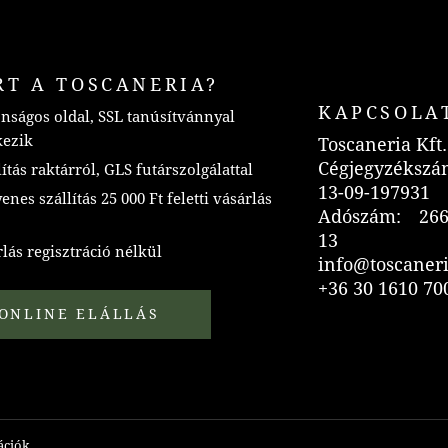
RT A TOSCANERIA?
KAPCSOLA
nságos oldal, SSL tanúsítvánnyal
kezik
Toscaneria Kft.
Cégjegyzékszá
ítás raktárról, GLS futárszolgálattal
13-09-197931
nes szállítás 25 000 Ft feletti vásárlás
Adószám: 266
13
lás regisztráció nélkül
info@toscaner
+36 30 1610 70
ONLINE ELÁLLÁS
mációk