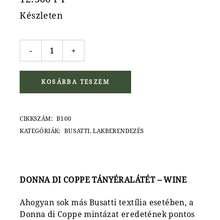
Készleten
Donna di Coppe tányéralátét, wine quantity
-
+
KOSÁRBA TESZEM
CIKKSZÁM:
B100
KATEGÓRIÁK:
BUSATTI
,
LAKBERENDEZÉS
DONNA DI COPPE TÁNYÉRALÁTÉT – WINE
Ahogyan sok más Busatti textília esetében, a
Donna di Coppe mintázat eredetének pontos