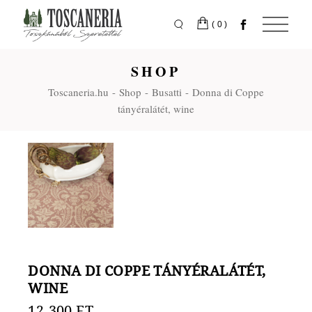
Skip
to
the
(0)
content
SHOP
Toscaneria.hu
Shop
Busatti
Donna di Coppe
tányéralátét, wine
DONNA DI COPPE TÁNYÉRALÁTÉT,
WINE
12.300
FT