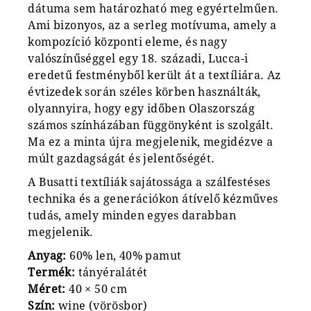
dátuma sem határozható meg egyértelműen.
Ami bizonyos, az a serleg motívuma, amely a
kompozíció központi eleme, és nagy
valószínűséggel egy 18. századi, Lucca-i
eredetű festményből került át a textíliára. Az
évtizedek során széles körben használták,
olyannyira, hogy egy időben Olaszország
számos színházában függönyként is szolgált.
Ma ez a minta újra megjelenik, megidézve a
múlt gazdagságát és jelentőségét.
A Busatti textíliák sajátossága a szálfestéses
technika és a generációkon átívelő kézműves
tudás, amely minden egyes darabban
megjelenik.
Anyag:
60% len, 40% pamut
Termék:
tányéralátét
Méret:
40 × 50 cm
Szín:
wine (vörösbor)