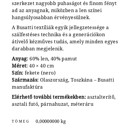
szerkezet nagyobb puhaságot és finom fényt
ad az anyagnak, miközben a len színei
hangsúlyosabban érvényesülnek.
A Busatti textíliák egyik jellegzetessége a
szálfestéses technika és a generációkon
átívelő kézműves tudás, amely minden egyes
darabban megjelenik.
Anyag:
60% len, 40% pamut
Méret:
40 × 40 cm
Szín:
fekete (nero)
Származás:
Olaszország, Toszkána – Busatti
manufaktúra
Elérhető további termékekben:
asztalterítő,
asztali futó, párnahuzat, méteráru
0,00000000 kg
TÖMEG