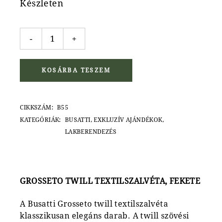
Készleten
Grosseto Twill textilszalvéta quantity
-
+
KOSÁRBA TESZEM
CIKKSZÁM:
B55
KATEGÓRIÁK:
BUSATTI
,
EXKLUZÍV AJÁNDÉKOK
,
LAKBERENDEZÉS
GROSSETO TWILL TEXTILSZALVÉTA, FEKETE
A Busatti Grosseto twill textilszalvéta
klasszikusan elegáns darab. A twill szövési