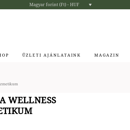
Magyar forint (Ft) - HUF
HOP
ÜZLETI AJÁNLATAINK
MAGAZIN
Enteriőr parfümök
kozmetikum
Exkluzív ajándékok
Szállodai kozmetikumok
NA WELLNESS
Textíliák lakberendezőknek
ETIKUM