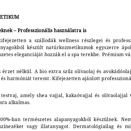
METIKUM
knek – Professzionális használatra is
ifejezetten a szállodák wellness részlegei és profess
nyagokból készült natúrkozmetikumok egyszerre ápol
szetes eleganciáját hozzák el a spa terekbe. Prémium v
os érzet nélkül. A bio extra szűz olívaolaj és avokádóo
és harmóniát teremt. Kifejezetten ajánlott professzioná
estvaj, amely shea vajjal, kakaóvajjal és olívaolajjal 
sra alkalmas.
0%-ban természetes alapanyagokból készülnek. Nem 
színezéket vagy illatanyagot. Dermatológiailag és mikr