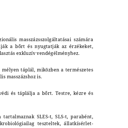
zionális masszázsszolgáltatásai számára
ják a bőrt és nyugtatják az érzékeket,
álasztás exkluzív vendégélményhez.
laj mélyen táplál, miközben a természetes
lis masszázshoz is.
védi és táplálja a bőrt. Testre, kézre és
tartalmaznak SLES-t, SLS-t, parabént,
obiológiailag teszteltek, állatkísérlet-