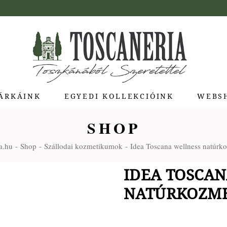
ÁRKÁINK
EGYEDI KOLLEKCIÓINK
WEBS
SHOP
ua di Bolgheri
a.hu
Shop
Szállodai kozmetikumok
Idea Toscana wellness natúr
giotti Pienza
atti
IDEA TOSCA
a Toscana
NATÚRKOZM
Molina
e Stagioni