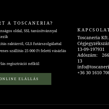
RT A TOSCANERIA?
KAPCSOLA
nságos oldal, SSL tanúsítvánnyal
kezik
Toscaneria Kft.
Cégjegyzékszá
ítás raktárról, GLS futárszolgálattal
13-09-197931
nes szállítás 25 000 Ft feletti vásárlás
Adószám: 266
13
lás regisztráció nélkül
info@toscaner
+36 30 1610 70
ONLINE ELÁLLÁS