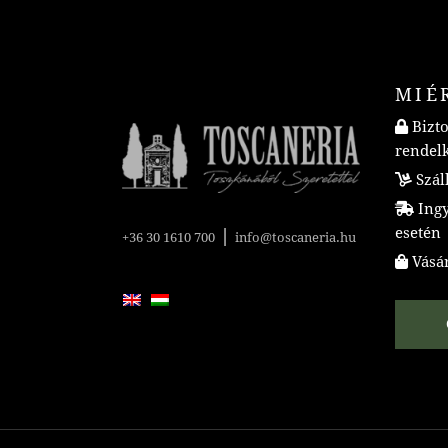
MIÉ
Bizto
rendel
Száll
Ingye
esetén
|
+36 30 1610 700
info@toscaneria.hu
Vásár