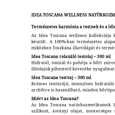
IDEA TOSCANA WELLNESS NATÚRKOZ
Természetes harmónia a testnek és a léle
Az Idea Toscana wellness kollekciója k
készült. A 100%-ban természetes alapa
miközben Toszkána illatvilágát és termé
Idea Toscana relaxáló testolaj – 300 ml
Hidratál, tonizál és puhítja a bőrt zsír
illóolajok pihentető keveréke nyugalmat 
Idea Toscana testvaj – 300 ml
Krémes textúrájú, intenzíven hidratáló t
arcbőrre is használható, minden bőrtípu
Miért az Idea Toscana?
Az Idea Toscana natúrkozmetikumok 10
szilikont, ásványi olajat, mesterséges 