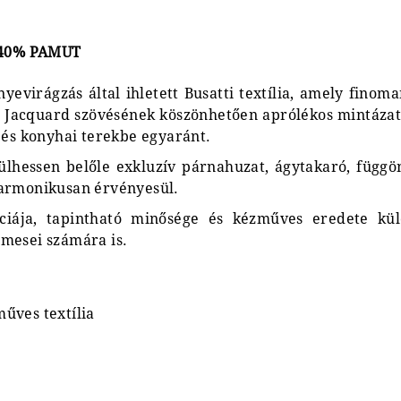
 40% PAMUT
evirágzás által ihletett Busatti textília, amely finoman
 Jacquard szövésének köszönhetően aprólékos mintázat
 és konyhai terekbe egyaránt.
lhessen belőle exkluzív párnahuzat, ágytakaró, függöny
harmonikusan érvényesül.
nciája, tapintható minősége és kézműves eredete kü
lmesei számára is.
űves textília