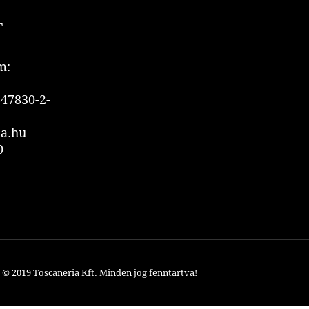
T
m:
47830-2-
ia.hu
0
© 2019 Toscaneria Kft.
Minden jog fenntartva!