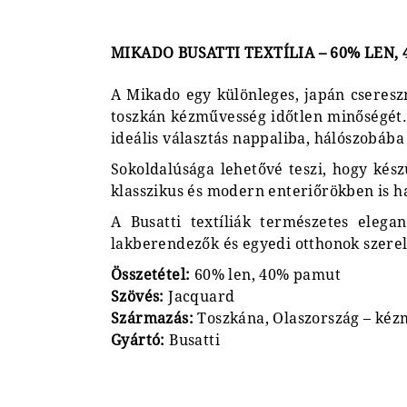
MIKADO BUSATTI TEXTÍLIA – 60% LEN,
A Mikado egy különleges, japán csereszny
toszkán kézművesség időtlen minőségét.
ideális választás nappaliba, hálószobába
Sokoldalúsága lehetővé teszi, hogy készü
klasszikus és modern enteriőrökben is 
A Busatti textíliák természetes elega
lakberendezők és egyedi otthonok szere
Összetétel:
60% len, 40% pamut
Szövés:
Jacquard
Származás:
Toszkána, Olaszország – kézm
Gyártó:
Busatti