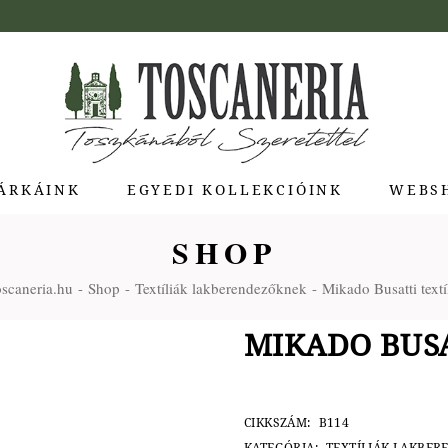
ÁRKÁINK
EGYEDI KOLLEKCIÓINK
WEBS
SHOP
ua di Bolgheri
scaneria.hu
Shop
Textíliák lakberendezőknek
Mikado Busatti textí
giotti Pienza
atti
MIKADO BUSA
a Toscana
Molina
e Stagioni
CIKKSZÁM:
B114