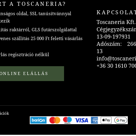
RT A TOSCANERIA?
KAPCSOLA
nságos oldal, SSL tanúsítvánnyal
kezik
Toscaneria Kft.
Cégjegyzékszá
ítás raktárról, GLS futárszolgálattal
13-09-197931
nes szállítás 25 000 Ft feletti vásárlás
Adószám: 266
13
lás regisztráció nélkül
info@toscaner
+36 30 1610 70
ONLINE ELÁLLÁS
mációk