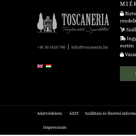
MIÉ
Bizto
rendel
Száll
Ingye
esetén
|
+36 30 1610 700
info@toscaneria.hu
Vásár
Adatvédelem
ÁSZF
Szállítási és fizetési infor
Impresszum