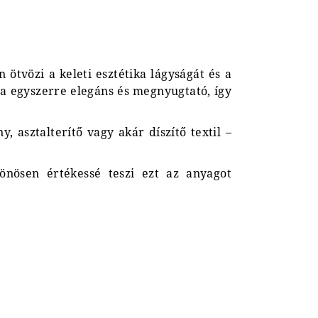
 ötvözi a keleti esztétika lágyságát és a
a egyszerre elegáns és megnyugtató, így
, asztalterítő vagy akár díszítő textil –
lönösen értékessé teszi ezt az anyagot