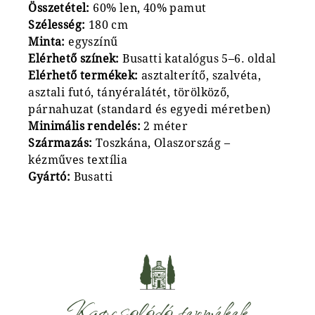
Összetétel:
60% len, 40% pamut
Szélesség:
180 cm
Minta:
egyszínű
Elérhető színek:
Busatti katalógus 5–6. oldal
Elérhető termékek:
asztalterítő, szalvéta,
asztali futó, tányéralátét, törölköző,
párnahuzat (standard és egyedi méretben)
Minimális rendelés:
2 méter
Származás:
Toszkána, Olaszország –
kézműves textília
Gyártó:
Busatti
Kapcsolódó termékek