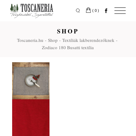
Skip
to
the
(0)
content
SHOP
Toscaneria.hu
Shop
Textíliák lakberendezőknek
Zodiaco 180 Busatti textília