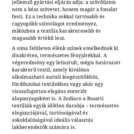
jellemző gyártási eljárás adja: a szövőüzem
nem a kész szövetet, hanem magát a fonalat
festi. Ez a technika sokkal tartósabb és
ragyogóbb színvilágot eredményez,
miközben a textília karakteresebb és
magasabb értékű lesz.
A sima felületen élénk színek emelkednek ki
diszkréten, természetes fényjátékkal. A
végeredmény egy letisztult, mégis határozott
karakterű textil, amely kiválóan
alkalmazható asztali kiegészítőkhöz,
fürdőszobai textilekhez vagy akár egy
visszafogottan elegáns enteriőr
alapanyagaként is. A Zodiaco a Busatti
textíliák egyik időtlen darabja – természetes
eleganciájával, tartósságával és
sokoldalúságával ideális választás
lakberendezők számára is.