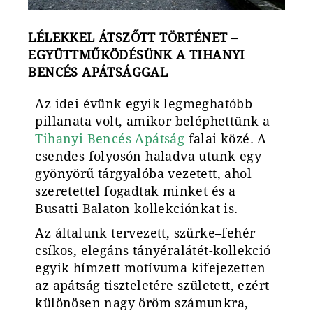
LÉLEKKEL ÁTSZŐTT TÖRTÉNET –
EGYÜTTMŰKÖDÉSÜNK A TIHANYI
BENCÉS APÁTSÁGGAL
Az idei évünk egyik legmeghatóbb
pillanata volt, amikor beléphettünk a
Tihanyi Bencés Apátság
falai közé. A
csendes folyosón haladva utunk egy
gyönyörű tárgyalóba vezetett, ahol
szeretettel fogadtak minket és a
Busatti Balaton kollekciónkat is.
Az általunk tervezett, szürke–fehér
csíkos, elegáns tányéralátét-kollekció
egyik hímzett motívuma kifejezetten
az apátság tiszteletére született, ezért
különösen nagy öröm számunkra,