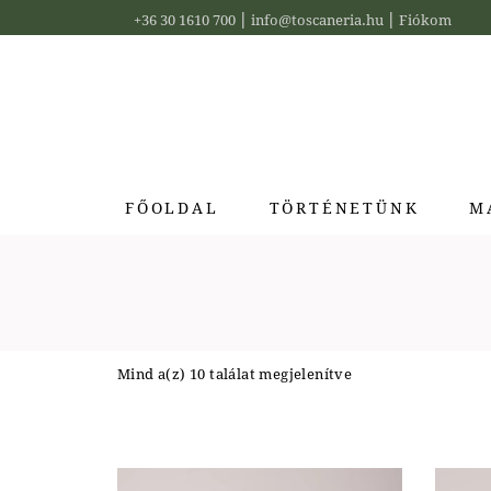
Skip
|
|
to
+36 30 1610 700
info@toscaneria.hu
Fiókom
the
content
FŐOLDAL
TÖRTÉNETÜNK
M
Acq
Bia
Bus
Mind a(z) 10 találat megjelenítve
Ide
La 
Pur