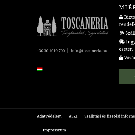
MIÉ
Bizto
rendel
Száll
Ingye
esetén
|
+36 30 1610 700
info@toscaneria.hu
Vásár
Adatvédelem
ÁSZF
Szállítási és fizetési infor
Impresszum