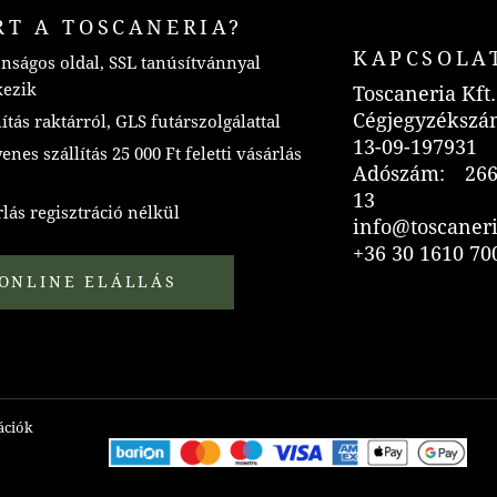
RT A TOSCANERIA?
KAPCSOLA
nságos oldal, SSL tanúsítvánnyal
kezik
Toscaneria Kft.
Cégjegyzékszá
ítás raktárról, GLS futárszolgálattal
13-09-197931
nes szállítás 25 000 Ft feletti vásárlás
Adószám: 266
13
lás regisztráció nélkül
info@toscaner
+36 30 1610 70
ONLINE ELÁLLÁS
mációk