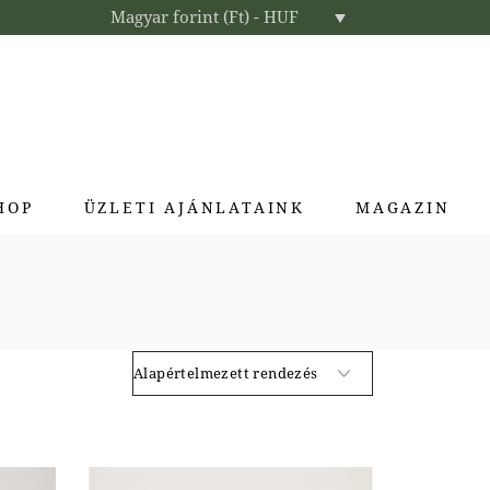
Magyar forint (Ft) - HUF
HOP
ÜZLETI AJÁNLATAINK
MAGAZIN
Enteriőr parfümök
Exkluzív ajándékok
Szállodai kozmetikumok
Textíliák lakberendezőknek