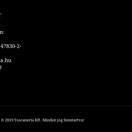
T
m:
47830-2-
ia.hu
0
© 2019 Toscaneria Kft.
Minden jog fenntartva!