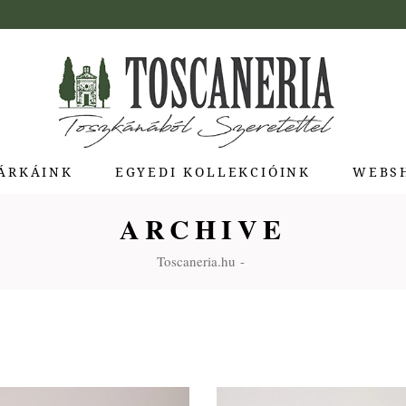
ÁRKÁINK
EGYEDI KOLLEKCIÓINK
WEBS
ARCHIVE
ua di Bolgheri
Toscaneria.hu
giotti Pienza
atti
a Toscana
Molina
e Stagioni