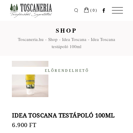
Skip
to
the
(0)
content
SHOP
Toscaneria.hu
Shop
Idea Toscana
Idea Toscana
testápoló 100ml
ELŐRENDELHETŐ
IDEA TOSCANA TESTÁPOLÓ 100ML
6.900
FT