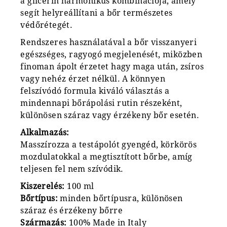
a glicerin harmonikus kombinációja, amely
segít helyreállítani a bőr természetes
védőrétegét.
Rendszeres használatával a bőr visszanyeri
egészséges, ragyogó megjelenését, miközben
finoman ápolt érzetet hagy maga után, zsíros
vagy nehéz érzet nélkül. A könnyen
felszívódó formula kiváló választás a
mindennapi bőrápolási rutin részeként,
különösen száraz vagy érzékeny bőr esetén.
Alkalmazás:
Masszírozza a testápolót gyengéd, körkörös
mozdulatokkal a megtisztított bőrbe, amíg
teljesen fel nem szívódik.
Kiszerelés:
100 ml
Bőrtípus:
minden bőrtípusra, különösen
száraz és érzékeny bőrre
Származás:
100% Made in Italy