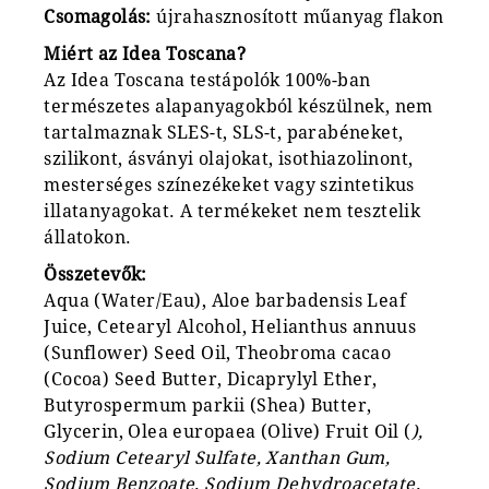
Csomagolás:
újrahasznosított műanyag flakon
Miért az Idea Toscana?
Az Idea Toscana testápolók 100%-ban
természetes alapanyagokból készülnek, nem
tartalmaznak SLES-t, SLS-t, parabéneket,
szilikont, ásványi olajokat, isothiazolinont,
mesterséges színezékeket vagy szintetikus
illatanyagokat. A termékeket nem tesztelik
állatokon.
Összetevők:
Aqua (Water/Eau), Aloe barbadensis Leaf
Juice, Cetearyl Alcohol, Helianthus annuus
(Sunflower) Seed Oil, Theobroma cacao
(Cocoa) Seed Butter, Dicaprylyl Ether,
Butyrospermum parkii (Shea) Butter,
Glycerin, Olea europaea (Olive) Fruit Oil (
),
Sodium Cetearyl Sulfate, Xanthan Gum,
Sodium Benzoate, Sodium Dehydroacetate,