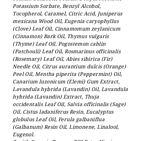
Potassium Sorbate, Benzyl Alcohol,
Tocopherol, Caramel, Citric Acid, Juniperus
mexicana Wood Oil, Eugenia caryophyllus
(Clove) Leaf Oil, Cinnamomum zeylanicum
(Cinnamon) Bark Oil, Thymus vulgaris
(Thyme) Leaf Oil, Pogostemon cablin
(Patchouli) Leaf Oil, Rosmarinus officinalis
(Rosemary) Leaf Oil, Abies sibirica (Fir)
Needle Oil, Citrus aurantium dulcis (Orange)
Peel Oil, Mentha piperita (Peppermint) Oil,
Canarium luzonicum (Elemi) Gum Extract,
Lavandula hybrida (Lavandin) Oil, Lavandula
hybrida (Lavandin) Extract, Thuja
occidentalis Leaf Oil, Salvia officinalis (Sage)
Oil, Cistus ladaniferus Resin, Eucalyptus
globulus Leaf Oil, Ferula galbaniflua
(Galbanum) Resin Oil, Limonene, Linalool,
Eugenol.