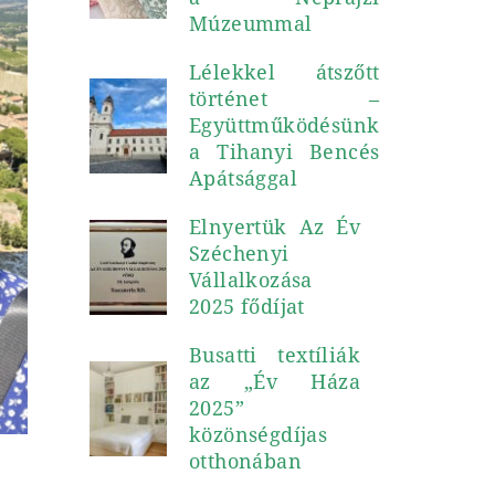
Múzeummal
Lélekkel átszőtt
történet –
Együttműködésünk
a Tihanyi Bencés
Apátsággal
Elnyertük Az Év
Széchenyi
Vállalkozása
2025 fődíjat
Busatti textíliák
az „Év Háza
2025”
közönségdíjas
otthonában