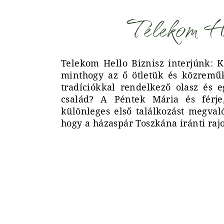
Telekom He
Telekom Hello Biznisz interjúnk: K
minthogy az ő ötletük és közremű
tradíciókkal rendelkező olasz és
család? A Péntek Mária és férje,
különleges első találkozást megval
hogy a házaspár Toszkána iránti rajo