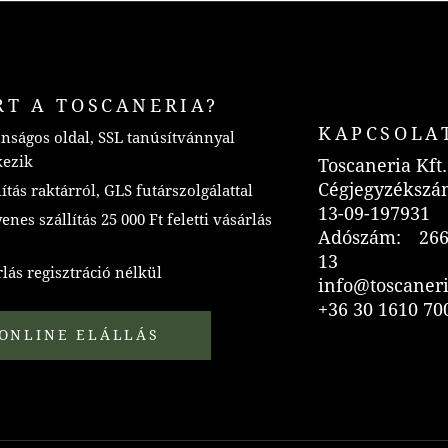
RT A TOSCANERIA?
KAPCSOLA
nságos oldal, SSL tanúsítvánnyal
kezik
Toscaneria Kft.
Cégjegyzékszá
ítás raktárról, GLS futárszolgálattal
13-09-197931
nes szállítás 25 000 Ft feletti vásárlás
Adószám: 266
13
lás regisztráció nélkül
info@toscaner
+36 30 1610 70
ONLINE ELÁLLÁS