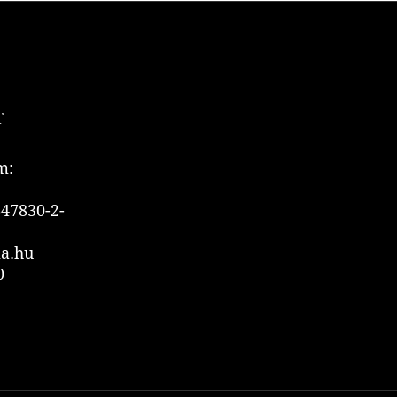
T
m:
47830-2-
ia.hu
0