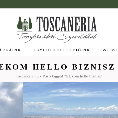
ÁRKÁINK
EGYEDI KOLLEKCIÓINK
WEBS
EKOM HELLO BIZNISZ
ua di Bolgheri
Toscaneria.hu
Posts tagged "telekom hello biznisz"
giotti Pienza
atti
a Toscana
Molina
e Stagioni