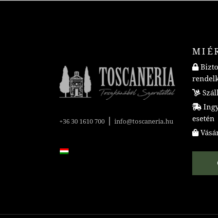
MIÉ
Bizto
rendel
Száll
Ingye
esetén
|
+36 30 1610 700
info@toscaneria.hu
Vásár