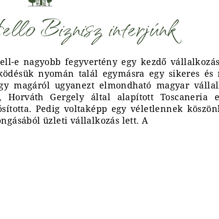
llo Biznisz interjúnk
ell-e nagyobb fegyvertény egy kezdő vállalkozá
ködésük nyomán talál egymásra egy sikeres és
 egy magáról ugyanezt elmondható magyar válla
 Horváth Gergely által alapított Toscaneria 
ósította. Pedig voltaképp egy véletlennek köszön
ngásából üzleti vállalkozás lett. A