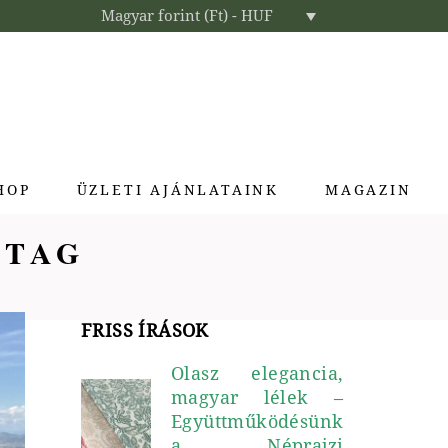
Magyar forint (Ft) - HUF
HOP
ÜZLETI AJÁNLATAINK
MAGAZIN
 TAG
Enteriőr parfümök
Exkluzív ajándékok
Szállodai kozmetikumok
FRISS ÍRÁSOK
Textíliák lakberendezőknek
Olasz elegancia,
magyar lélek –
Együttműködésünk
a Néprajzi