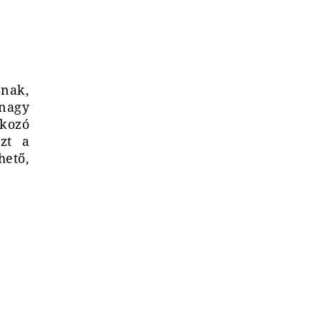
snak,
 nagy
lkozó
ezt a
hető,