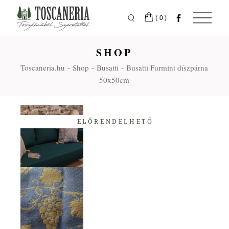
Skip
to
the
(0)
content
SHOP
Toscaneria.hu
Shop
Busatti
Busatti Furmint díszpárna
50x50cm
ELŐRENDELHETŐ