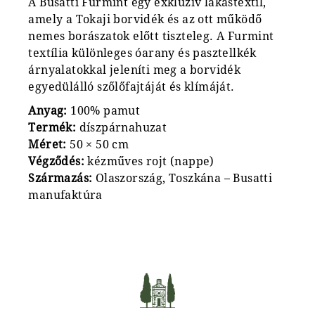
A Busatti Furmint egy exkluzív lakástextil,
amely a Tokaji borvidék és az ott működő
nemes borászatok előtt tiszteleg. A Furmint
textília különleges óarany és pasztellkék
árnyalatokkal jeleníti meg a borvidék
egyedülálló szőlőfajtáját és klímáját.
Anyag:
100% pamut
Termék:
díszpárnahuzat
Méret:
50 × 50 cm
Végződés:
kézműves rojt (nappe)
Származás:
Olaszország, Toszkána – Busatti
manufaktúra