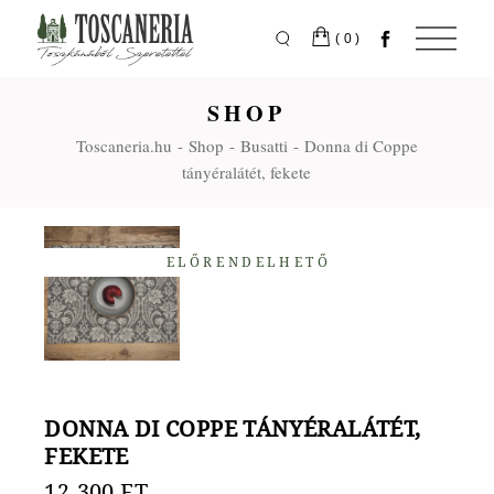
Skip
to
the
(0)
content
SHOP
Toscaneria.hu
Shop
Busatti
Donna di Coppe
tányéralátét, fekete
ELŐRENDELHETŐ
DONNA DI COPPE TÁNYÉRALÁTÉT,
FEKETE
12.300
FT