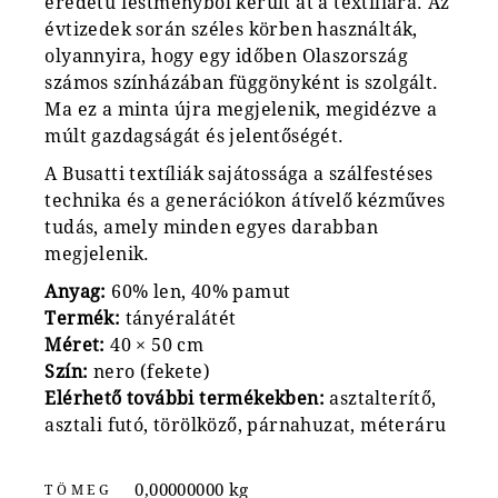
eredetű festményből került át a textíliára. Az
évtizedek során széles körben használták,
olyannyira, hogy egy időben Olaszország
számos színházában függönyként is szolgált.
Ma ez a minta újra megjelenik, megidézve a
múlt gazdagságát és jelentőségét.
A Busatti textíliák sajátossága a szálfestéses
technika és a generációkon átívelő kézműves
tudás, amely minden egyes darabban
megjelenik.
Anyag:
60% len, 40% pamut
Termék:
tányéralátét
Méret:
40 × 50 cm
Szín:
nero (fekete)
Elérhető további termékekben:
asztalterítő,
asztali futó, törölköző, párnahuzat, méteráru
0,00000000 kg
TÖMEG