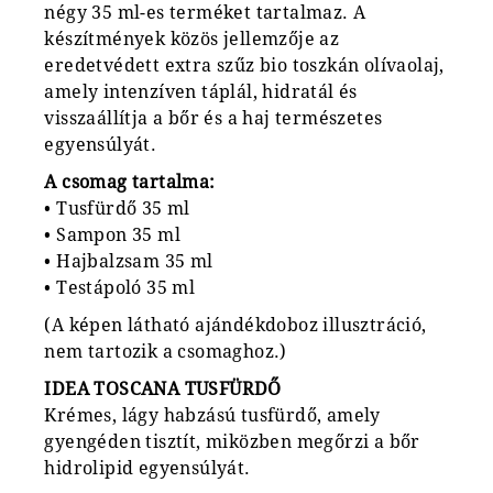
négy 35 ml-es terméket tartalmaz. A
készítmények közös jellemzője az
eredetvédett extra szűz bio toszkán olívaolaj,
amely intenzíven táplál, hidratál és
visszaállítja a bőr és a haj természetes
egyensúlyát.
A csomag tartalma:
• Tusfürdő 35 ml
• Sampon 35 ml
• Hajbalzsam 35 ml
• Testápoló 35 ml
(A képen látható ajándékdoboz illusztráció,
nem tartozik a csomaghoz.)
IDEA TOSCANA TUSFÜRDŐ
Krémes, lágy habzású tusfürdő, amely
gyengéden tisztít, miközben megőrzi a bőr
hidrolipid egyensúlyát.