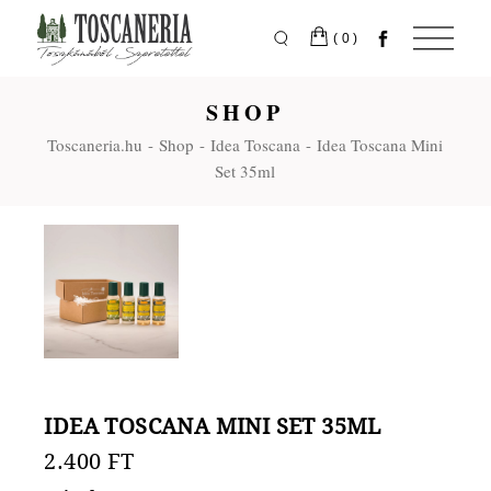
Skip
to
the
(0)
content
SHOP
Toscaneria.hu
Shop
Idea Toscana
Idea Toscana Mini
Set 35ml
IDEA TOSCANA MINI SET 35ML
2.400
FT