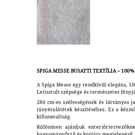
SPIGA MESSE BUSATTI TEXTÍLIA – 100
A Spiga Messe egy rendkívül elegáns, 100
Letisztult szépsége és természetes fényj
280 cm-es szélességének és látványos ja
tányéralátétek készítéséhez. Ez a kézmű
kifinomultság.
Különösen ajánljuk enteriőrtervezők
hagyományőrző és kortárs megjelenésű.