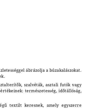
szletességgel ábrázolja a búzakalászokat.
ek.
alterítők, szalvéták, asztali futók vagy
értékeinek: természetesség, időtállóság,
gű textilt keresnek, amely egyszerre