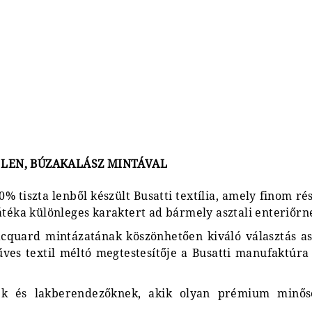
% LEN, BÚZAKALÁSZ MINTÁVAL
% tiszta lenből készült Busatti textília, amely finom ré
átéka különleges karaktert ad bármely asztali enteriőrn
cquard mintázatának köszönhetően kiváló választás aszt
ves textil méltó megtestesítője a Busatti manufaktúra 
nek és lakberendezőknek, akik olyan prémium minősé