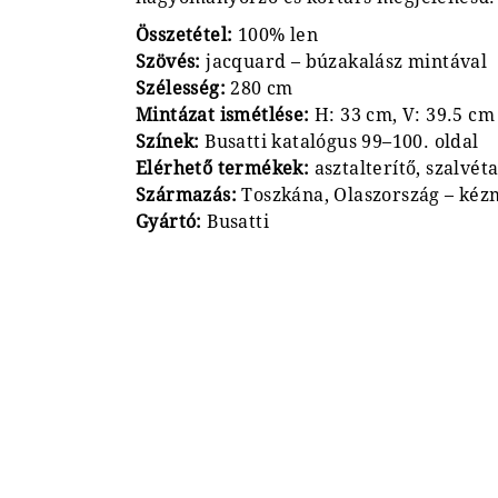
Összetétel:
100% len
Szövés:
jacquard – búzakalász mintával
Szélesség:
280 cm
Mintázat ismétlése:
H: 33 cm, V: 39.5 cm
Színek:
Busatti katalógus 99–100. oldal
Elérhető termékek:
asztalterítő, szalvéta
Származás:
Toszkána, Olaszország – ké
Gyártó:
Busatti