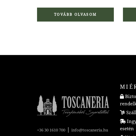
TOVÁBB OLVASOM
MIÉ
Bizto
rendel
Száll
Ingye
esetén
|
+36 30 1610 700
info@toscaneria.hu