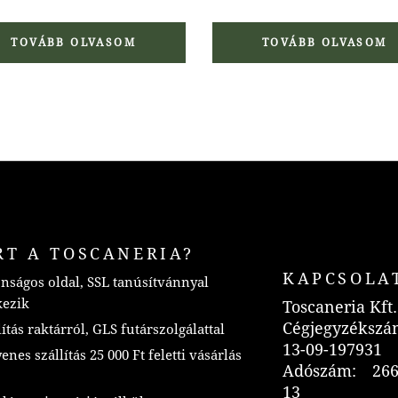
TOVÁBB OLVASOM
TOVÁBB OLVASOM
RT A TOSCANERIA?
KAPCSOLA
nságos oldal, SSL tanúsítvánnyal
kezik
Toscaneria Kft.
Cégjegyzékszá
ítás raktárról, GLS futárszolgálattal
13-09-197931
nes szállítás 25 000 Ft feletti vásárlás
Adószám: 266
13