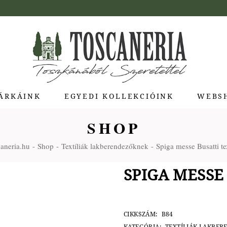
ÁRKÁINK
EGYEDI KOLLEKCIÓINK
WEBS
SHOP
ua di Bolgheri
aneria.hu
Shop
Textíliák lakberendezőknek
Spiga messe Busatti tex
giotti Pienza
atti
SPIGA MESSE
a Toscana
Molina
e Stagioni
CIKKSZÁM:
B84