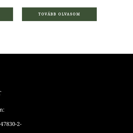
TOVÁBB OLVASOM
T
m:
47830-2-