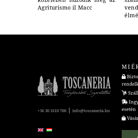
Agriturismo il Macc
vend
élmé
MIÉ
Bizto
rendel
Száll
Ingye
esetén
|
+36 30 1610 700
info@toscaneria.hu
Vásár