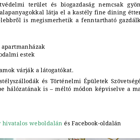
etvédelmi terület és biogazdaság nemcsak gyö
 alapanyagokkal látja el a kastély fine dining étte
lebbről is megismerhetik a fenntartható gazdál
us apartmanházak
odalmi estek
amok várják a látogatókat.
stélyszállodák és Történelmi Épületek Szövetség
ope hálózatának is – méltó módon képviselve a m
y hivatalos weboldalán
és Facebook-oldalán