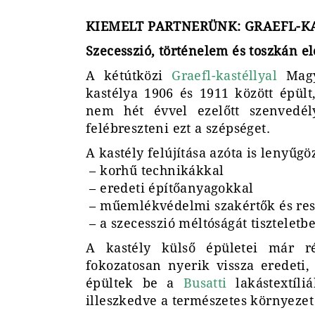
KIEMELT PARTNERÜNK: GRAEFL-K
Szecesszió, történelem és toszkán e
A kétútközi
Graefl-kastéllyal
Magy
kastélya 1906 és 1911 között épült
nem hét évvel ezelőtt szenvedély
felébreszteni ezt a szépséget.
A kastély felújítása azóta is lenyűgö
– korhű technikákkal
– eredeti építőanyagokkal
– műemlékvédelmi szakértők és res
– a szecesszió méltóságát tiszteletb
A kastély külső épületei már r
fokozatosan nyerik vissza eredeti,
épültek be a
Busatti
lakástextíl
illeszkedve a természetes környezet 