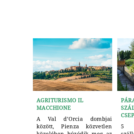
AGRITURISMO IL
PÁR
MACCHIONE
SZÁ
CSEP
A Val d’Orcia dombjai
között, Pienza közvetlen
5 
közelében húzódik meg az
szál