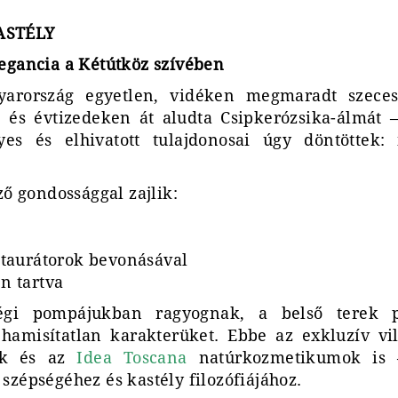
ASTÉLY
legancia a Kétútköz szívében
arország egyetlen, vidéken megmaradt szeces
, és évtizedeken át aludta Csipkerózsika-álmát 
es és elhivatott tulajdonosai úgy döntöttek: 
ző gondossággal zajlik:
taurátorok bevonásával
en tartva
égi pompájukban ragyognak, a belső terek 
 hamisítatlan karakterüket. Ebbe az exkluzív vi
iák és az
Idea Toscana
natúrkozmetikumok is 
szépségéhez és kastély filozófiájához.