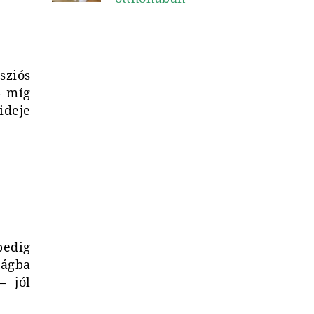
sziós
– míg
ideje
pedig
lágba
– jól