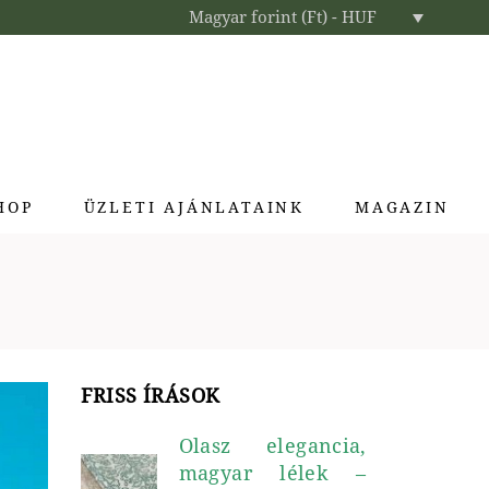
Magyar forint (Ft) - HUF
HOP
ÜZLETI AJÁNLATAINK
MAGAZIN
Enteriőr parfümök
Exkluzív ajándékok
Szállodai kozmetikumok
Textíliák lakberendezőknek
FRISS ÍRÁSOK
Olasz elegancia,
magyar lélek –