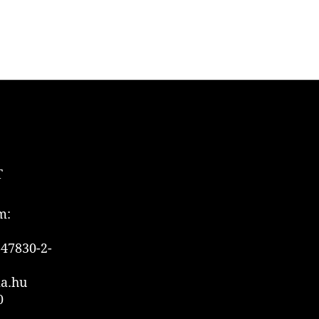
T
m:
47830-2-
ia.hu
0