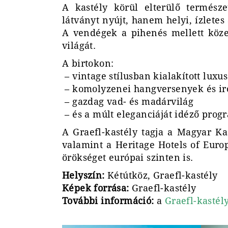
A kastély körül elterülő termész
látványt nyújt, hanem helyi, ízletes
A vendégek a pihenés mellett köze
világát.
A birtokon:
– vintage stílusban kialakított lux
– komolyzenei hangversenyek és ir
– gazdag vad- és madárvilág
– és a múlt eleganciáját idéző progr
A Graefl-kastély tagja a Magyar Ka
valamint a Heritage Hotels of Eur
örökséget európai szinten is.
Helyszín:
Kétútköz, Graefl-kastély
Képek forrása:
Graefl-kastély
További információ:
a
Graefl-kastél