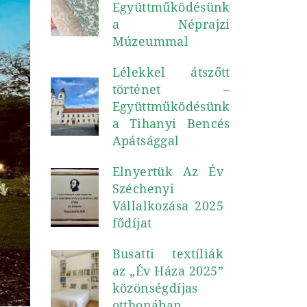
Együttműködésünk
a Néprajzi
Múzeummal
Lélekkel átszőtt
történet –
Együttműködésünk
a Tihanyi Bencés
Apátsággal
Elnyertük Az Év
Széchenyi
Vállalkozása 2025
fődíjat
Busatti textíliák
az „Év Háza 2025”
közönségdíjas
otthonában