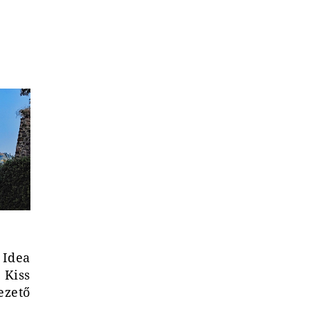
 Idea
 Kiss
zető