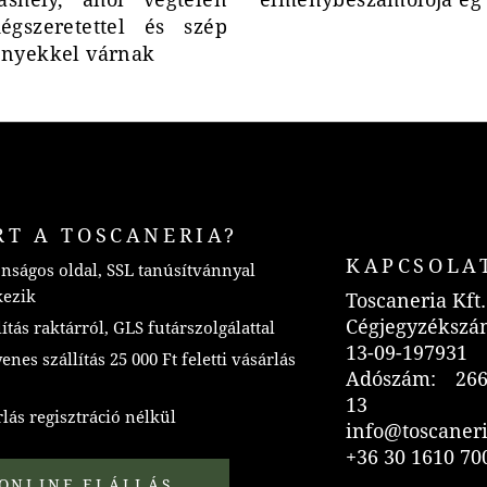
égszeretettel és szép
nyekkel várnak
RT A TOSCANERIA?
KAPCSOLA
nságos oldal, SSL tanúsítvánnyal
kezik
Toscaneria Kft.
Cégjegyzékszá
ítás raktárról, GLS futárszolgálattal
13-09-197931
nes szállítás 25 000 Ft feletti vásárlás
Adószám: 266
13
lás regisztráció nélkül
info@toscaner
+36 30 1610 70
ONLINE ELÁLLÁS