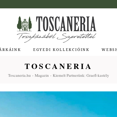
ÁRKÁINK
EGYEDI KOLLEKCIÓINK
WEBS
TOSCANERIA
ua di Bolgheri
Toscaneria.hu
Magazin
Kiemelt Partnerünk: Graefl-kastély
giotti Pienza
atti
a Toscana
Molina
e Stagioni