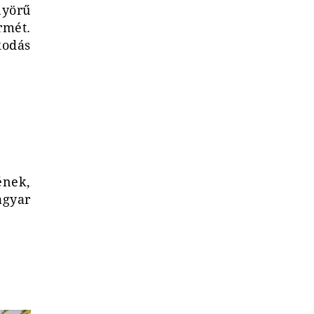
nyörű
rmét.
kodás
ének,
agyar