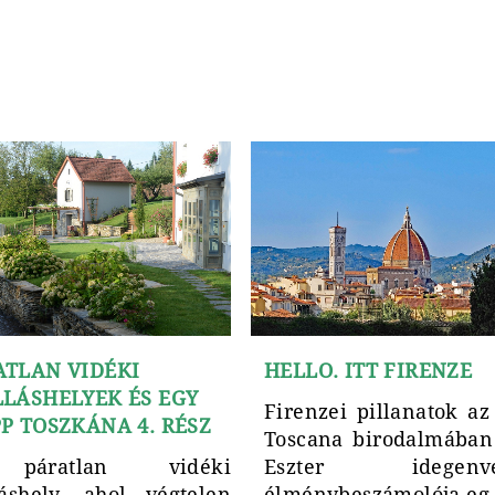
ATLAN VIDÉKI
HELLO. ITT FIRENZE
LLÁSHELYEK ÉS EGY
Firenzei pillanatok az
P TOSZKÁNA 4. RÉSZ
Toscana birodalmában
páratlan vidéki
Eszter idegenve
láshely, ahol végtelen
élménybeszámolója eg