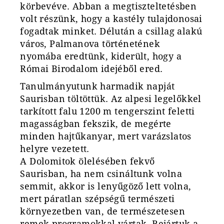
körbevéve. Abban a megtiszteltetésben
volt részünk, hogy a kastély tulajdonosai
fogadtak minket. Délután a csillag alakú
város, Palmanova történetének
nyomába eredtünk, kiderült, hogy a
Római Birodalom idejéb
ő
l ered.
Tanulmányutunk harmadik napját
Saurisban töltöttük. Az alpesi legel
ő
kkel
tarkított falu 1200 m tengerszint feletti
magasságban fekszik, de megérte
minden hajt
ű
kanyar, mert varázslatos
helyre vezetett.
A Dolomitok ölelésében fekv
ő
Saurisban, ha nem csináltunk volna
semmit, akkor is leny
ű
göz
ő
lett volna,
mert páratlan szépség
ű
természeti
környezetben van, de természetesen
remek programokkal vártak. Bejártuk a