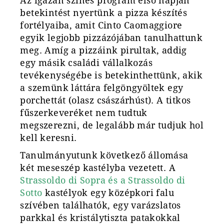
Az igazán színes program első napján
betekintést nyertünk a pizza készítés
fortélyaiba, amit Cinto Caomaggiore
egyik legjobb pizzázójában tanulhattunk
meg. Amíg a pizzáink pirultak, addig
egy másik családi vállalkozás
tevékenységébe is betekinthettünk, akik
a szemünk láttára felgöngyöltek egy
porchettát (olasz császárhúst). A titkos
fűszerkeveréket nem tudtuk
megszerezni, de legalább már tudjuk hol
kell keresni.
Tanulmányutunk következ
ő
állomása
két meseszép kastélyba vezetett. A
Strassoldo di Sopra és a Strassoldo di
Sotto
kastélyok egy középkori falu
szívében találhatók, egy varázslatos
parkkal és kristálytiszta patakokkal