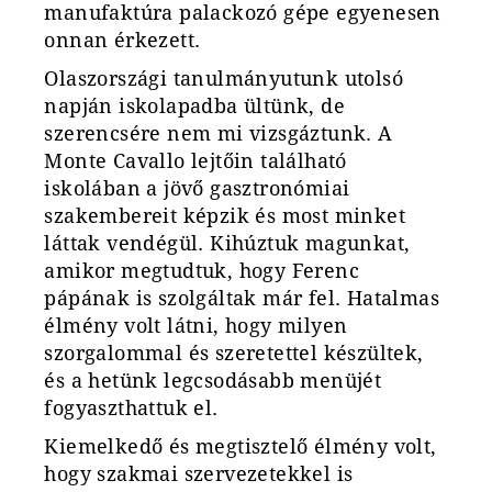
manufaktúra palackozó gépe egyenesen
onnan érkezett.
Olaszországi tanulmányutunk utolsó
napján iskolapadba ültünk, de
szerencsére nem mi vizsgáztunk. A
Monte Cavallo lejt
ő
in található
iskolában a jöv
ő
gasztronómiai
szakembereit képzik és most minket
láttak vendégül. Kihúztuk magunkat,
amikor megtudtuk, hogy Ferenc
pápának is szolgáltak már fel. Hatalmas
élmény volt látni, hogy milyen
szorgalommal és szeretettel készültek,
és a hetünk legcsodásabb menüjét
fogyaszthattuk el.
Kiemelkedő és megtisztelő élmény volt,
hogy szakmai szervezetekkel is