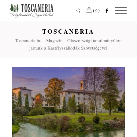
Skip
to
the
(0)
content
TOSCANERIA
Toscaneria.hu
Magazin
Olaszországi tanulmányúton
jártunk a Kastélyszállodák Szövetségével