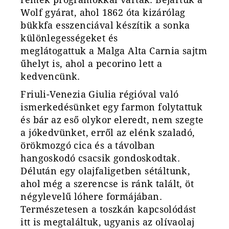
Wolf gyárat, ahol 1862 óta kizárólag
bükkfa esszenciával készítik
a sonka
különlegességeket és
meglátogattuk a Malga Alta Carnia sajtm
ű
helyt is, ahol a pecorino lett a
kedvencünk.
Friuli-Venezia Giulia régióval való
ismerkedésünket egy farmon folytattuk
és bár az es
ő
olykor eleredt, nem szegte
a jókedvünket, err
ő
l az elénk szaladó,
örökmozgó cica és a távolban
hangoskodó csacsik gondoskodtak.
Délután egy olajfaligetben sétáltunk,
ahol még a szerencse is ránk talált, öt
négylevel
ű
lóhere formájában.
Természetesen a toszkán kapcsolódást
itt is megtaláltuk, ugyanis az olívaolaj