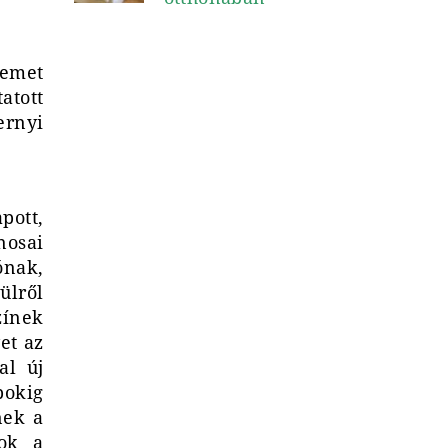
zemet
atott
ernyi
pott,
nosai
ónak,
ülről
zínek
et az
al új
pokig
nek a
tok a