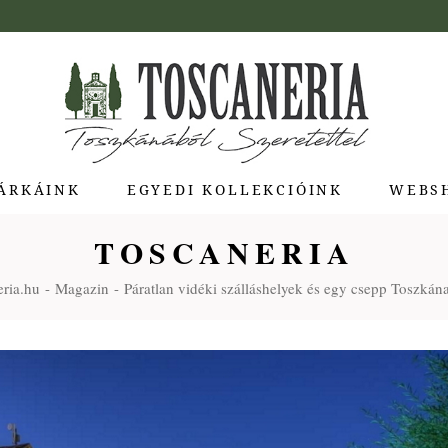
ÁRKÁINK
EGYEDI KOLLEKCIÓINK
WEBS
TOSCANERIA
ua di Bolgheri
ria.hu
Magazin
Páratlan vidéki szálláshelyek és egy csepp Toszkána
giotti Pienza
atti
a Toscana
Molina
e Stagioni