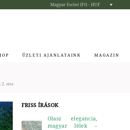
Magyar forint (Ft) - HUF
HOP
ÜZLETI AJÁNLATAINK
MAGAZIN
Enteriőr parfümök
 2. rész
Exkluzív ajándékok
Szállodai kozmetikumok
Textíliák lakberendezőknek
FRISS ÍRÁSOK
Olasz elegancia,
magyar lélek –