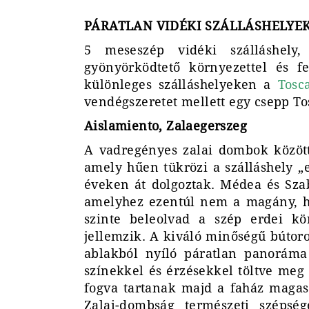
PÁRATLAN VIDÉKI SZÁLLÁSHELYEK 
5 meseszép vidéki szálláshely,
gyönyörködtető környezettel és fe
különleges szálláshelyeken a
Tosc
vendégszeretet mellett egy csepp To
Aislamiento, Zalaegerszeg
A vadregényes zalai dombok között
amely hűen tükrözi a szálláshely „el
éveken át dolgoztak. Médea és Szabo
amelyhez ezentúl nem a magány, ha
szinte beleolvad a szép erdei kö
jellemzik. A kiváló minőségű bútoro
ablakból nyíló páratlan panoráma 
színekkel és érzésekkel töltve meg a
fogva tartanak majd a faház magas
Zalai-dombság természeti szépsé