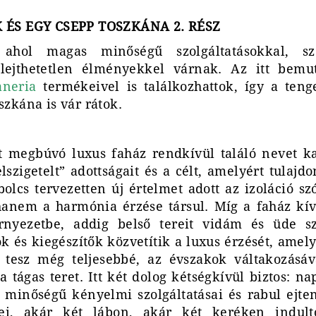
ÉS EGY CSEPP TOSZKÁNA 2. RÉSZ
 ahol magas minőségű szolgáltatásokkal, s
lejthetetlen élményekkel várnak. Az itt bemut
aneria
termékeivel is találkozhattok, így a teng
szkána is vár rátok.
 megbúvó luxus faház rendkívül találó nevet ka
szigetelt” adottságait és a célt, amelyért tulajdo
lcs tervezetten új értelmet adott az izoláció sz
nem a harmónia érzése társul. Míg a faház kív
rnyezetbe, addig belső tereit vidám és üde s
k és kiegészítők közvetítik a luxus érzését, amely
tesz még teljesebbé, az évszakok váltakozásáv
 tágas teret. Itt két dolog kétségkívül biztos: na
 minőségű kényelmi szolgáltatásai és rabul ejte
gei, akár két lábon, akár két keréken indul