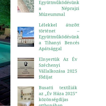
Együttműködésünk
a Néprajzi
Múzeummal
Lélekkel átszőtt
történet –
Együttműködésünk
a Tihanyi Bencés
Apátsággal
Elnyertük Az Év
Széchenyi
Vállalkozása 2025
fődíjat
Busatti textíliák
az „Év Háza 2025”
közönségdíjas
otthonában