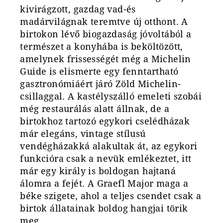
kivirágzott, gazdag vad-és
madárvilágnak teremtve új otthont. A
birtokon lévő biogazdaság jóvoltából a
természet a konyhába is beköltözött,
amelynek frissességét még a Michelin
Guide is elismerte egy fenntartható
gasztronómiáért járó Zöld Michelin-
csillaggal. A kastélyszálló emeleti szobái
még restaurálás alatt állnak, de a
birtokhoz tartozó egykori cselédházak
már elegáns, vintage stílusú
vendégházakká alakultak át, az egykori
funkcióra csak a nevük emlékeztet, itt
már egy király is boldogan hajtaná
álomra a fejét. A Graefl Major maga a
béke szigete, ahol a teljes csendet csak a
birtok állatainak boldog hangjai törik
meg.