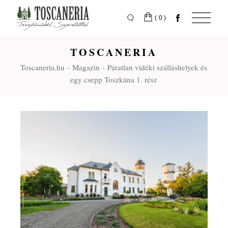
Skip
to
the
(0)
content
TOSCANERIA
Toscaneria.hu
Magazin
Páratlan vidéki szálláshelyek és
egy csepp Toszkána 1. rész