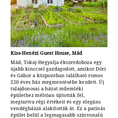
Kiss-Henézi Guest House, Mád
Mád, Tokaj-Hegyalja ékszerdoboza egy
újabb kinccsel gazdagodott, amikor Dóri
és Gábor a központban található romos
220 éves ház megmentésébe kezdett. Új
tulajdonosai a házat műemléki
épülethez méltóan újították fel,
megtartva régi értékeit és egy elegáns
vendégházzá alakították át. Ez a patinás
épület belül a legmagasabb színvonalú