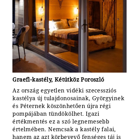
Graefl-kastély, Kétútköz Poroszló
Az ország egyetlen vidéki szecessziós
kastélya új tulajdonosainak, Györgyinek
és Péternek köszönhetően újra régi
pompájában tündökölhet. Igazi
értékmentés ez a szó legnemesebb
értelmében. Nemcsak a kastély falai,
hanem az azt körbevevő fenséges táj is