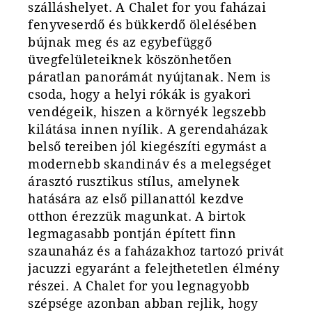
szálláshelyet. A Chalet for you faházai
fenyveserdő és bükkerdő ölelésében
bújnak meg és az egybefüggő
üvegfelületeiknek köszönhetően
páratlan panorámát nyújtanak. Nem is
csoda, hogy a helyi rókák is gyakori
vendégeik, hiszen a környék legszebb
kilátása innen nyílik. A gerendaházak
belső tereiben jól kiegészíti egymást a
modernebb skandináv és a melegséget
árasztó rusztikus stílus, amelynek
hatására az első pillanattól kezdve
otthon érezzük magunkat. A birtok
legmagasabb pontján épített finn
szaunaház és a faházakhoz tartozó privát
jacuzzi egyaránt a felejthetetlen élmény
részei. A Chalet for you legnagyobb
szépsége azonban abban rejlik, hogy