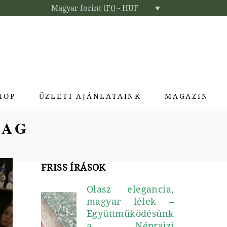
Magyar forint (Ft) - HUF
HOP
ÜZLETI AJÁNLATAINK
MAGAZIN
TAG
Enteriőr parfümök
Exkluzív ajándékok
Szállodai kozmetikumok
FRISS ÍRÁSOK
Textíliák lakberendezőknek
Olasz elegancia,
magyar lélek –
Együttműködésünk
a Néprajzi