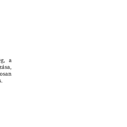
g, a
zása,
mosan
s.