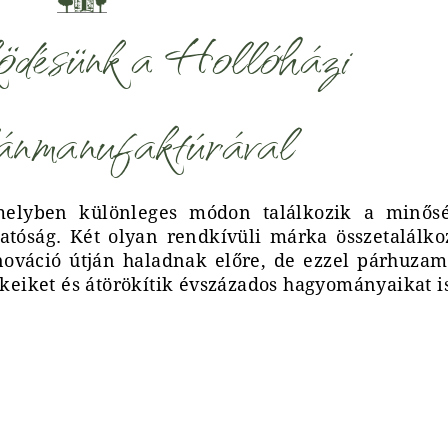
ödésünk a Hollóházi
ánmanufaktúrával
elyben különleges módon találkozik a minősé
hatóság. Két olyan rendkívüli márka összetalálko
nováció útján haladnak előre, de ezzel párhuza
ékeiket és átörökítik évszázados hagyományaikat i