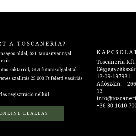
RT A TOSCANERIA?
KAPCSOLA
nságos oldal, SSL tanúsítvánnyal
kezik
Toscaneria Kft.
Cégjegyzékszá
ítás raktárról, GLS futárszolgálattal
13-09-197931
nes szállítás 25 000 Ft feletti vásárlás
Adószám: 266
13
lás regisztráció nélkül
info@toscaner
+36 30 1610 70
ONLINE ELÁLLÁS