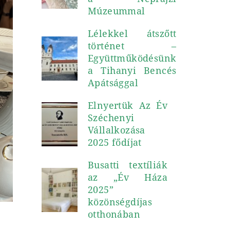
Múzeummal
Lélekkel átszőtt
történet –
Együttműködésünk
a Tihanyi Bencés
Apátsággal
Elnyertük Az Év
Széchenyi
Vállalkozása
2025 fődíjat
Busatti textíliák
az „Év Háza
2025”
közönségdíjas
otthonában