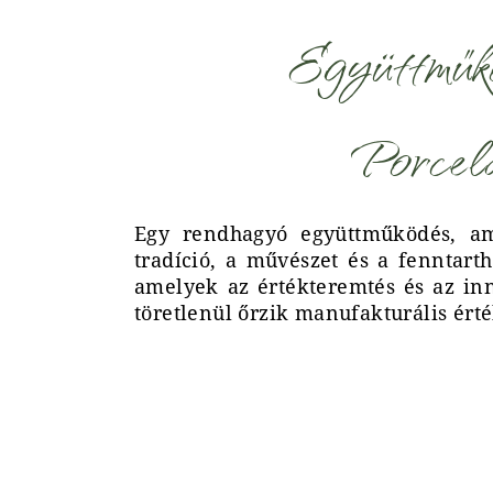
Együttműk
Porcel
Egy rendhagyó együttműködés, am
tradíció, a művészet és a fenntart
amelyek az értékteremtés és az in
töretlenül őrzik manufakturális ért