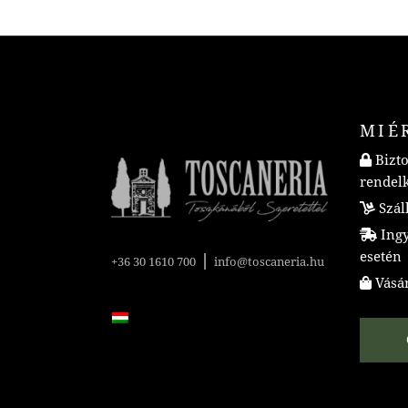
MIÉ
Bizto
rendel
Száll
Ingye
esetén
|
+36 30 1610 700
info@toscaneria.hu
Vásár