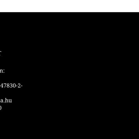
T
m:
47830-2-
ia.hu
0