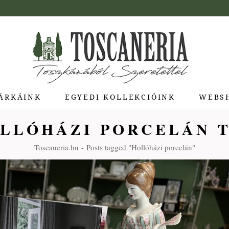
ÁRKÁINK
EGYEDI KOLLEKCIÓINK
WEBS
LLÓHÁZI PORCELÁN 
ua di Bolgheri
Toscaneria.hu
Posts tagged "Hollóházi porcelán"
giotti Pienza
atti
a Toscana
Molina
e Stagioni