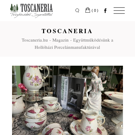
Skip
to
the
(0)
content
TOSCANERIA
Toscaneria.hu
Magazin
Együttműködésünk a
Hollóházi Porcelánmanufaktúrával