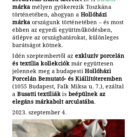
márka
mélyen gyökerezik Toszkána
történetében, ahogyan a
Hollóházi
márka
országunk történetében – és most
ebben az egyedi együttműködésben,
átlépve az országhatárokat, különleges
barátságot kötnek.
Idén szeptembertől az
exkluzív porcelán
és textília kollekciók
már együttesen
jelennek meg a budapesti
Hollóházi
Porcelán Bemutató- és Kiállítóteremben
(1055 Budapest, Falk Miksa u. 7.), ezáltal
a
Busatti textíliák
is
beépülnek az
elegáns márkabolt arculatába
.
2023. szeptember 4.