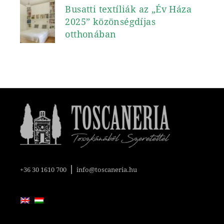
Busatti textíliák az „Év Háza
2025” közönségdíjas
otthonában
|
+36 30 1610 700
info@toscaneria.hu