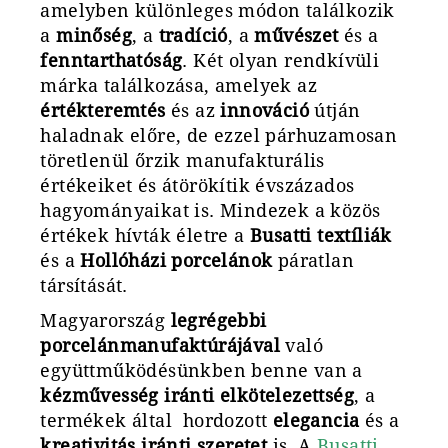
amelyben különleges módon találkozik
a
minőség
, a
tradíció
, a
művészet
és a
fenntarthatóság
. Két olyan rendkívüli
márka találkozása, amelyek az
értékteremtés
és az
innováció
útján
haladnak előre, de ezzel párhuzamosan
töretlenül őrzik manufakturális
értékeiket és átörökítik évszázados
hagyományaikat is. Mindezek a közös
értékek hívták életre a
Busatti textíliák
és a
Hollóházi porcelánok
páratlan
társítását.
Magyarország
legrégebbi
porcelánmanufaktúrájával
való
együttműködésünkben benne van a
kézművesség iránti elkötelezettség
, a
termékek által hordozott
elegancia
és a
kreativitás iránti szeretet
is. A
Busatti