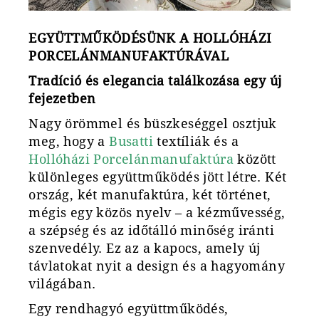
EGYÜTTMŰKÖDÉSÜNK A HOLLÓHÁZI
PORCELÁNMANUFAKTÚRÁVAL
Tradíció és elegancia találkozása egy új
fejezetben
Nagy örömmel és büszkeséggel osztjuk
meg, hogy a
Busatti
textíliák és a
Hollóházi Porcelánmanufaktúra
között
különleges együttműködés jött létre. Két
ország, két manufaktúra, két történet,
mégis egy közös nyelv – a kézművesség,
a szépség és az időtálló minőség iránti
szenvedély. Ez az a kapocs, amely új
távlatokat nyit a design és a hagyomány
világában.
Egy rendhagyó együttműködés,