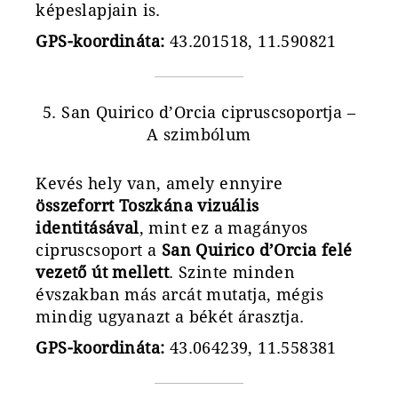
képeslapjain is.
GPS-koordináta:
43.201518, 11.590821
5. San Quirico d’Orcia cipruscsoportja –
A szimbólum
Kevés hely van, amely ennyire
összeforrt Toszkána vizuális
identitásával
, mint ez a magányos
cipruscsoport a
San Quirico d’Orcia felé
vezető út mellett
. Szinte minden
évszakban más arcát mutatja, mégis
mindig ugyanazt a békét árasztja.
GPS-koordináta:
43.064239, 11.558381