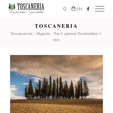
Skip
to
the
(0)
content
TOSCANERIA
Toscaneria.hu
Magazin
Top 5 ciprusút Toszkánában 1.
rész