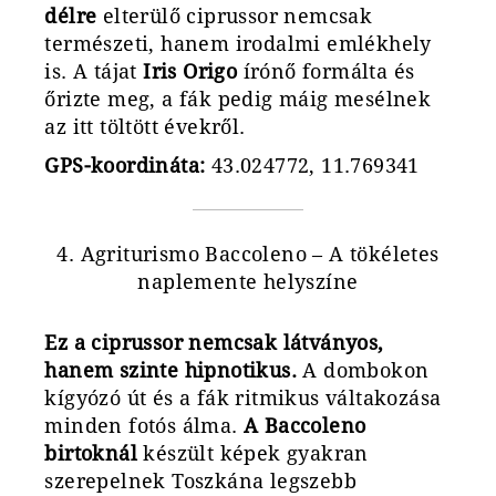
délre
elterülő ciprussor nemcsak
természeti, hanem irodalmi emlékhely
is. A tájat
Iris Origo
írónő formálta és
őrizte meg, a fák pedig máig mesélnek
az itt töltött évekről.
GPS-koordináta:
43.024772, 11.769341
4. Agriturismo Baccoleno – A tökéletes
naplemente helyszíne
Ez a ciprussor nemcsak látványos,
hanem szinte hipnotikus.
A dombokon
kígyózó út és a fák ritmikus váltakozása
minden fotós álma.
A Baccoleno
birtoknál
készült képek gyakran
szerepelnek Toszkána legszebb