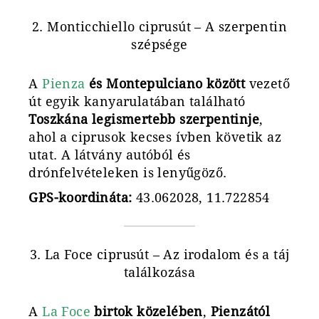
2. Monticchiello ciprusút – A szerpentin
szépsége
A
Pienza
és Montepulciano között
vezető
út egyik kanyarulatában található
Toszkána legismertebb szerpentinje
,
ahol a ciprusok kecses ívben követik az
utat. A látvány autóból és
drónfelvételeken is lenyűgöző.
GPS-koordináta:
43.062028, 11.722854
3. La Foce ciprusút – Az irodalom és a táj
találkozása
A
La Foce
birtok közelében
,
Pienzától