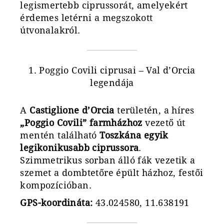
legismertebb ciprussorát, amelyekért
érdemes letérni a megszokott
útvonalakról.
1. Poggio Covili ciprusai – Val d’Orcia
legendája
A
Castiglione d’Orcia
területén, a híres
„Poggio Covili” farmházhoz
vezető út
mentén található
Toszkána egyik
legikonikusabb ciprussora
.
Szimmetrikus sorban álló fák vezetik a
szemet a dombtetőre épült házhoz, festői
kompozícióban.
GPS-koordináta:
43.024580, 11.638191