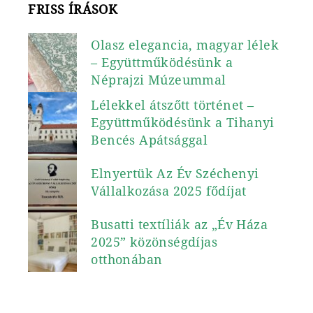
FRISS ÍRÁSOK
Olasz elegancia, magyar lélek
– Együttműködésünk a
Néprajzi Múzeummal
Lélekkel átszőtt történet –
Együttműködésünk a Tihanyi
Bencés Apátsággal
Elnyertük Az Év Széchenyi
Vállalkozása 2025 fődíjat
Busatti textíliák az „Év Háza
2025” közönségdíjas
otthonában