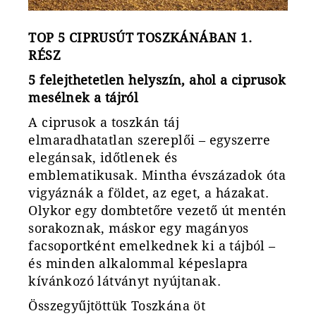
TOP 5 CIPRUSÚT TOSZKÁNÁBAN 1.
RÉSZ
5 felejthetetlen helyszín, ahol a ciprusok
mesélnek a tájról
A ciprusok a toszkán táj
elmaradhatatlan szereplői – egyszerre
elegánsak, időtlenek és
emblematikusak. Mintha évszázadok óta
vigyáznák a földet, az eget, a házakat.
Olykor egy dombtetőre vezető út mentén
sorakoznak, máskor egy magányos
facsoportként emelkednek ki a tájból –
és minden alkalommal képeslapra
kívánkozó látványt nyújtanak.
Összegyűjtöttük Toszkána öt