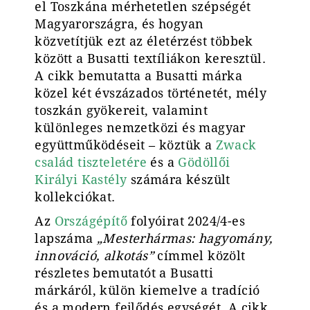
el Toszkána mérhetetlen szépségét
Magyarországra, és hogyan
közvetítjük ezt az életérzést többek
között a Busatti textíliákon keresztül.
A cikk bemutatta a Busatti márka
közel két évszázados történetét, mély
toszkán gyökereit, valamint
különleges nemzetközi és magyar
együttműködéseit – köztük a
Zwack
család tiszteletére
és a
Gödöllői
Királyi Kastély
számára készült
kollekciókat.
Az
Országépítő
folyóirat 2024/4-es
lapszáma
„Mesterhármas: hagyomány,
innováció, alkotás”
címmel közölt
részletes bemutatót a Busatti
márkáról, külön kiemelve a tradíció
és a modern fejlődés egységét. A cikk