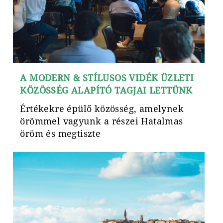
A MODERN & STÍLUSOS VIDÉK ÜZLETI
KÖZÖSSÉG ALAPÍTÓ TAGJAI LETTÜNK
Értékekre épülő közösség, amelynek
örömmel vagyunk a részei Hatalmas
öröm és megtiszte