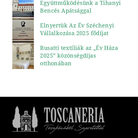
Együttműködésünk a Tihanyi
Bencés Apátsággal
Elnyertük Az Év Széchenyi
Vállalkozása 2025 fődíjat
Busatti textíliák az „Év Háza
2025” közönségdíjas
otthonában